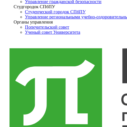
Управление гражданской безопасности
Студгородок СПбПУ
Студенческий городок СПбПУ
Управление региональными учебно-оздоровительн
Органы управления
Попечительский совет
Ученый совет Университета