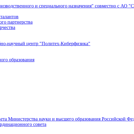
роизводственного и специального назначения" совместно с АО 
 талантов
ого партнерства
рчества
бно-научный центр "Политех-Киберфизика"
ого образования
ета Министерства науки и высшего образования Российской Фед
ординационного совета