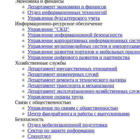
Экономика и финансы
Департамент экономики и финансов
Отдел информационных технологий
Управление бухгалтерского учета
Информационно-ресурсное обеспечение
Управление "СКЦ"
Управление информационной безопасности
Управление корпоративных информационных сист
Управление мультимедийных систем и импортозам
Управление развития порталов и мобильных прил
Управление цифрового развития и партнерства
Хозяйственные службы
Департамент имущественных отношений
Департамент инженерных служб
Департамент ремонта и технического надзора
Департамент транспорта и механизации
Департамент эксплуатационно-хозяйственных служ
Управление охраны труда
Связи с общественностью
Управление по связям с общественностью
Центр фандрайзинга и работы с выпускниками
Безопасность
Отдел мобилизационной подготовки
Сектор по защите информации
Спецотдел