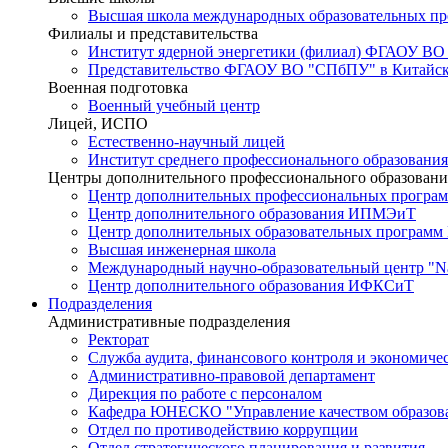
Высшая школа международных образовательных п
Филиалы и представительства
Институт ядерной энергетики (филиал) ФГАОУ ВО
Представительство ФГАОУ ВО "СПбПУ" в Китайско
Военная подготовка
Военный учебный центр
Лицей, ИСПО
Естественно-научный лицей
Институт среднего профессионального образования
Центры дополнительного профессионального образовани
Центр дополнительных профессиональных програм
Центр дополнительного образования ИПМЭиТ
Центр дополнительных образовательных программ
Высшая инженерная школа
Международный научно-образовательный центр "Nat
Центр дополнительного образования ИФКСиТ
Подразделения
Административные подразделения
Ректорат
Служба аудита, финансового контроля и экономиче
Административно-правовой департамент
Дирекция по работе с персоналом
Кафедра ЮНЕСКО "Управление качеством образован
Отдел по противодействию коррупции
Отдел стратегического планирования и развития