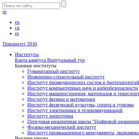
ru
en
cn
es
Приоритет 2030
Институты
Карта кампуса
Виртуальный тур
Базовые институты
Гуманитарный институт
Инженерно-строительный институт
Институт биомедицинских систем и биотехнологи
Институт компьютерных наук и кибербезопасности
Институт машиностроения, материалов и транспор
Институт физики и математики
Институт физической культуры, спорта и туризма
Институт электроники и телекоммуникаций
Институт энергетики
Передовая инженерная школа "Цифровой инжинир
Физико-механический институт
Институт промышленного менеджмента, экономики
Высшие школы