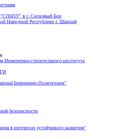
рограмм
 "СПбПУ" в г. Сосновый Бор
й Народной Республике г. Шанхай
я
м Инженерно-строительного института
 ГИ
ional Instruments-Политехник"
ской безопасности
ия в интересах устойчивого развития"