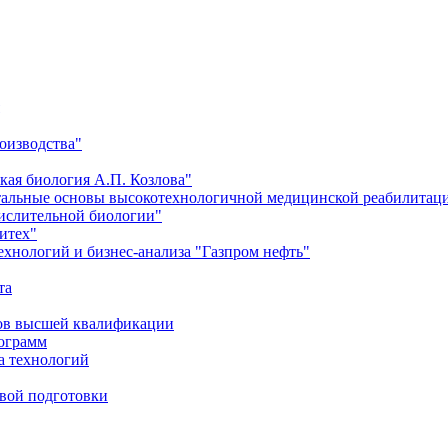
оизводства"
кая биология А.П. Козлова"
тальные основы высокотехнологичной медицинской реабилитац
числительной биологии"
итех"
хнологий и бизнес-анализа "Газпром нефть"
та
ров высшей квалификации
рограмм
а технологий
евой подготовки