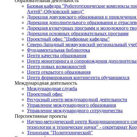
Образовательная деятельность
Базовая кафедра "Робототехнические комплексы п
Антей"-Обуховский завод"
Дирекция довузовского образования и привлечения
Дирекция дополнительного образования и отраслев
Дирекция культурных программ и молодежного тво
Дирекция основных образовательных программ
Проектный офис "Цифровые кафедры"
Северо-Западный межвузовский региональный уче
Фундаментальная библиотека
Центр качества образования
Центр мониторинга и сопровождения дополнительн
Центр новых возможностей
Центр открытого образования
Центр формирования контингента обучающихся
Международная деятельность
Международная служба
Проектный офис
Ресурсный центр международной деятельности
Управление международного образования
Управление международного сотрудничества
Перспективные проекты
Научно-методический центр Координационного сов
технологии и технические науки" - секретариат Ко
Технопарк "Политехнический"