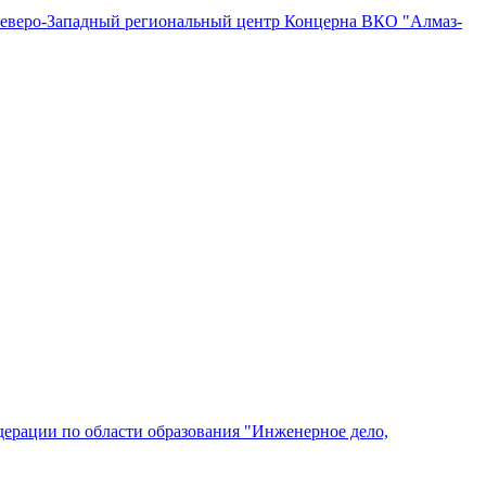
"Северо-Западный региональный центр Концерна ВКО "Алмаз-
ерации по области образования "Инженерное дело,