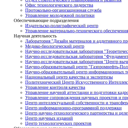
Офис технологического лидерства
Протокольно-организационная служба
Управление молодежной политики
Обеспечивающие подразделения
Издательско-полиграфический центр
Управление материально-технического обеспечения
Научная деятельность
Лаборатория "Дизайн материалов и аддитивного пр
Медико-биологический центр
Научно-исследовательская лаборатория "Теоретичес
Научно-исследовательская лаборатория "Фундамен
Научно-исследовательская лаборатория "Центр вы
Научно-образовательный центр "Газпромнефть-Пол
Научно-образовательный центр информационных те
Национальный центр качества и экспертизы
Политехнический Центр Искусственного Интеллек
Управление контроля качества
Управление научной аттестации и подготовки кад
Управление сопровождения научных проектов и п
Центр интеллектуальной собственности и трансфер
Центр информационно-программной поддержки
Центр научно-технологического партнерства и цел
Центр научных изданий
Центр технологических проектов