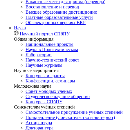
Вакантные места для приема (перевода)
Восстановление и перевод
Высшее образование дистанционно
Платные образовательные услуги
Об электронных версиях ВКР
Наука
Научный портал СПбПУ
Общая информация
Национальные проекты
Наука в Политехническом
Лаборатории
Научно-технический совет
Научные журналы
Научные мероприятия
Конкурсы и гранты
Конференции, семинары
Молодежная наука
Совет молодых ученых
Студенческое научное общество
Конкурсы СПбПУ
Соискателям учёных степеней
Самостоятельное присуждение ученых степеней
Прикрепление (Соискательство и экстернат)
Аспирантура
Докторантура