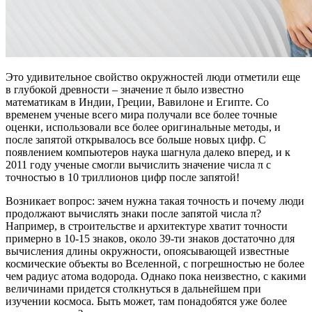
Это удивительное свойство окружностей люди отметили еще
в глубокой древности – значение π было известно
математикам в Индии, Греции, Вавилоне и Египте. Со
временем ученые всего мира получали все более точные
оценки, использовали все более оригинальные методы, и
после запятой открывалось все больше новых цифр. С
появлением компьютеров наука шагнула далеко вперед, и к
2011 году ученые смогли вычислить значение числа π с
точностью в 10 триллионов цифр после запятой!
Возникает вопрос: зачем нужна такая точность и почему люди
продолжают вычислять знаки после запятой числа π?
Например, в строительстве и архитектуре хватит точности
примерно в 10-15 знаков, около 39-ти знаков достаточно для
вычисления длины окружности, опоясывающей известные
космические объекты во Вселенной, с погрешностью не более
чем радиус атома водорода. Однако пока неизвестно, с какими
величинами придется столкнуться в дальнейшем при
изучении космоса. Быть может, там понадобятся уже более