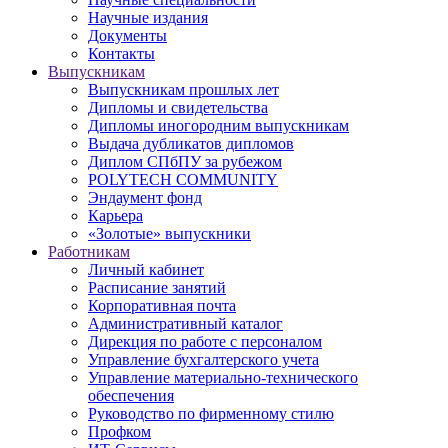
Научные издания
Документы
Контакты
Выпускникам
Выпускникам прошлых лет
Дипломы и свидетельства
Дипломы иногородним выпускникам
Выдача дубликатов дипломов
Диплом СПбПУ за рубежом
POLYTECH COMMUNITY
Эндаумент фонд
Карьера
«Золотые» выпускники
Работникам
Личный кабинет
Расписание занятий
Корпоративная почта
Административный каталог
Дирекция по работе с персоналом
Управление бухгалтерского учета
Управление материально-технического
обеспечения
Руководство по фирменному стилю
Профком