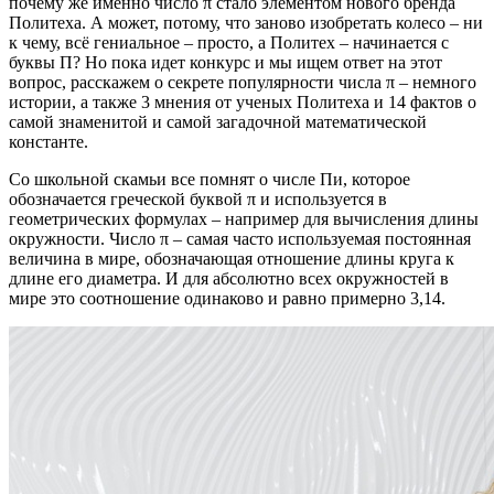
почему же именно число π стало элементом нового бренда
Политеха. А может, потому, что заново изобретать колесо – ни
к чему, всё гениальное – просто, а Политех – начинается с
буквы П? Но пока идет конкурс и мы ищем ответ на этот
вопрос, расскажем о секрете популярности числа π – немного
истории, а также 3 мнения от ученых Политеха и 14 фактов о
самой знаменитой и самой загадочной математической
константе.
Со школьной скамьи все помнят о числе Пи, которое
обозначается греческой буквой π и используется в
геометрических формулах – например для вычисления длины
окружности. Число π – самая часто используемая постоянная
величина в мире, обозначающая отношение длины круга к
длине его диаметра. И для абсолютно всех окружностей в
мире это соотношение одинаково и равно примерно 3,14.