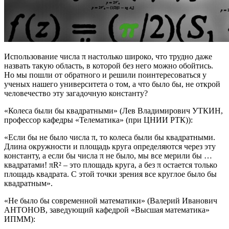
Использование числа π настолько широко, что трудно даже
назвать такую область, в которой без него можно обойтись.
Но мы пошли от обратного и решили поинтересоваться у
ученых нашего университета о том, а что было бы, не открой
человечество эту загадочную константу?
«Колеса были бы квадратными» (Лев Владимирович УТКИН,
профессор кафедры «Телематика» (при ЦНИИ РТК)):
«Если бы не было числа π, то колеса были бы квадратными.
Длина окружности и площадь круга определяются через эту
константу, а если бы числа π не было, мы все мерили бы …
квадратами! πR² – это площадь круга, а без π остается только
площадь квадрата. С этой точки зрения все круглое было бы
квадратным».
«Не было бы современной математики» (Валерий Иванович
АНТОНОВ, заведующий кафедрой «Высшая математика»
ИПММ):