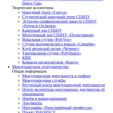
Dance Cup»
Творческие коллективы
Народный театр «Глагол»
Студенческий народный театр СПбПУ
Эстрадно-симфонический оркестр СПбПУ
«Polytech Orchestra»
Камерный хор СПбПУ
Молодежный хор СПбПУ «Полигимния»
Вокальная студия «PolyVox»
Студия академического вокала «Cantabile»
Клуб авторской песни «Четверг»
Танцевальная студия «PolyDance»
КВН
Команда организаторов «Корги»
Международное сотрудничество
Общая информация
Международная деятельность в цифрах
Международные службы
Ресурсный центр международной деятельности
Центр экспертизы иностранных документов об
образовании
Приём и командирование
Документы
Программа «Приглашённый профессор»
Проект PolySPACE