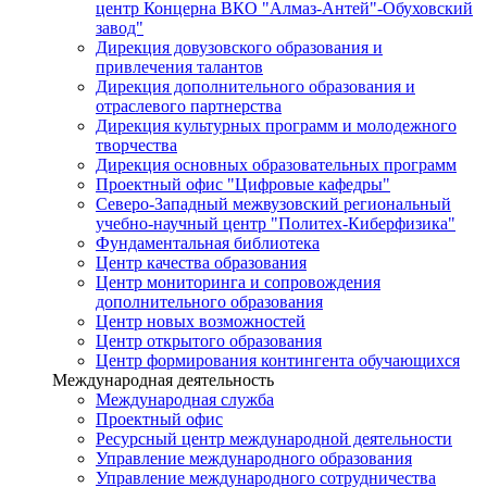
центр Концерна ВКО "Алмаз-Антей"-Обуховский
завод"
Дирекция довузовского образования и
привлечения талантов
Дирекция дополнительного образования и
отраслевого партнерства
Дирекция культурных программ и молодежного
творчества
Дирекция основных образовательных программ
Проектный офис "Цифровые кафедры"
Северо-Западный межвузовский региональный
учебно-научный центр "Политех-Киберфизика"
Фундаментальная библиотека
Центр качества образования
Центр мониторинга и сопровождения
дополнительного образования
Центр новых возможностей
Центр открытого образования
Центр формирования контингента обучающихся
Международная деятельность
Международная служба
Проектный офис
Ресурсный центр международной деятельности
Управление международного образования
Управление международного сотрудничества