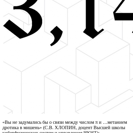
«Вы не задумались бы о связи между числом π и …метанием
дротика в мишень» (С.В. ХЛОПИН, доцент Высшей школы
киберфизических систем и управления ИКНТ):