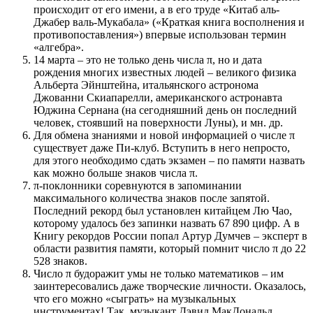
происходит от его имени, а в его труде «Китаб аль-
Джабер валь-Мукабала» («Краткая книга восполнения и
противопоставления») впервые использован термин
«алгебра».
14 марта – это не только день числа π, но и дата
рождения многих известных людей – великого физика
Альберта Эйнштейна, итальянского астронома
Джованни Скиапарелли, американского астронавта
Юджина Сернана (на сегодняшний день он последний
человек, стоявший на поверхности Луны), и мн. др.
Для обмена знаниями и новой информацией о числе π
существует даже Пи-клуб. Вступить в него непросто,
для этого необходимо сдать экзамен – по памяти назвать
как можно больше знаков числа π.
π-поклонники соревнуются в запоминании
максимального количества знаков после запятой.
Последний рекорд был установлен китайцем Лю Чао,
которому удалось без запинки назвать 67 890 цифр. А в
Книгу рекордов России попал Артур Думчев – эксперт в
области развития памяти, который помнит число π до 22
528 знаков.
Число π будоражит умы не только математиков – им
заинтересовались даже творческие личности. Оказалось,
что его можно «сыграть» на музыкальных
инструментах! Так, музыкант Дэвид МакДональд