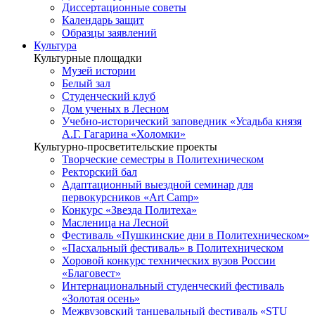
Диссертационные советы
Календарь защит
Образцы заявлений
Культура
Культурные площадки
Музей истории
Белый зал
Студенческий клуб
Дом ученых в Лесном
Учебно-исторический заповедник «Усадьба князя
А.Г. Гагарина «Холомки»
Культурно-просветительские проекты
Творческие семестры в Политехническом
Ректорский бал
Адаптационный выездной семинар для
первокурсников «Art Camp»
Конкурс «Звезда Политеха»
Масленица на Лесной
Фестиваль «Пушкинские дни в Политехническом»
«Пасхальный фестиваль» в Политехническом
Хоровой конкурс технических вузов России
«Благовест»
Интернациональный студенческий фестиваль
«Золотая осень»
Межвузовский танцевальный фестиваль «STU