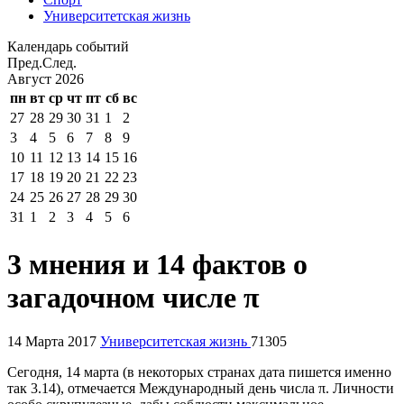
Университетская жизнь
Календарь событий
Пред.
След.
Август
2026
пн
вт
ср
чт
пт
сб
вс
27
28
29
30
31
1
2
3
4
5
6
7
8
9
10
11
12
13
14
15
16
17
18
19
20
21
22
23
24
25
26
27
28
29
30
31
1
2
3
4
5
6
3 мнения и 14 фактов о
загадочном числе π
14 Марта 2017
Университетская жизнь
71305
Сегодня, 14 марта (в некоторых странах дата пишется именно
так 3.14), отмечается Международный день числа π. Личности