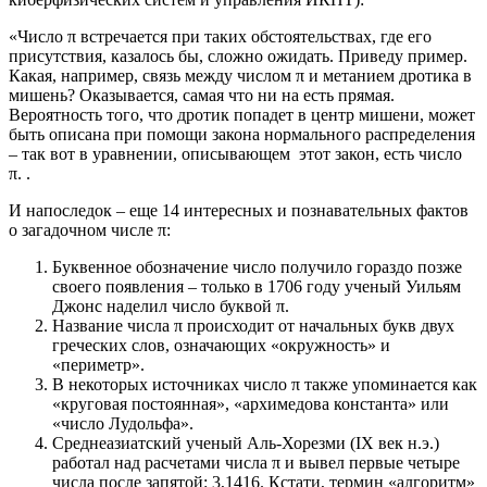
«Число π встречается при таких обстоятельствах, где его
присутствия, казалось бы, сложно ожидать. Приведу пример.
Какая, например, связь между числом π и метанием дротика в
мишень? Оказывается, самая что ни на есть прямая.
Вероятность того, что дротик попадет в центр мишени, может
быть описана при помощи закона нормального распределения
– так вот в уравнении, описывающем этот закон, есть число
π. .
И напоследок – еще 14 интересных и познавательных фактов
о загадочном числе π:
Буквенное обозначение число получило гораздо позже
своего появления – только в 1706 году ученый Уильям
Джонс наделил число буквой π.
Название числа π происходит от начальных букв двух
греческих слов, означающих «окружность» и
«периметр».
В некоторых источниках число π также упоминается как
«круговая постоянная», «архимедова константа» или
«число Лудольфа».
Среднеазиатский ученый Аль-Хорезми (IX век н.э.)
работал над расчетами числа π и вывел первые четыре
числа после запятой: 3,1416. Кстати, термин «алгоритм»