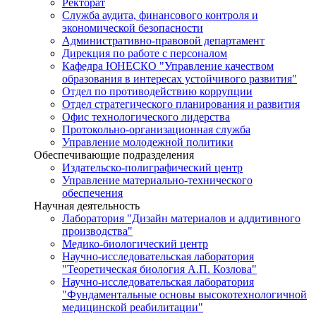
Ректорат
Служба аудита, финансового контроля и
экономической безопасности
Административно-правовой департамент
Дирекция по работе с персоналом
Кафедра ЮНЕСКО "Управление качеством
образования в интересах устойчивого развития"
Отдел по противодействию коррупции
Отдел стратегического планирования и развития
Офис технологического лидерства
Протокольно-организационная служба
Управление молодежной политики
Обеспечивающие подразделения
Издательско-полиграфический центр
Управление материально-технического
обеспечения
Научная деятельность
Лаборатория "Дизайн материалов и аддитивного
производства"
Медико-биологический центр
Научно-исследовательская лаборатория
"Теоретическая биология А.П. Козлова"
Научно-исследовательская лаборатория
"Фундаментальные основы высокотехнологичной
медицинской реабилитации"