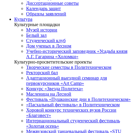
Диссертационные советы
Календарь защит
Образцы заявлений
Культура
Культурные площадки
Музей истории
Белый зал
Студенческий клуб
Дом ученых в Лесном
Учебно-исторический заповедник «Усадьба князя
А.Г. Гагарина «Холомки»
Культурно-просветительские проекты
Творческие семестры в Политехническом
Ректорский бал
Адаптационный выездной семинар для
первокурсников «Art Camp»
Конкурс «Звезда Политеха»
Масленица на Лесной
Фестиваль «Пушкинские дни в Политехническом»
«Пасхальный фестиваль» в Политехническом
Хоровой конкурс технических вузов России
«Благовест»
Интернациональный студенческий фестиваль
«Золотая осень»
Межвузовский танцевальный фестиваль «STU