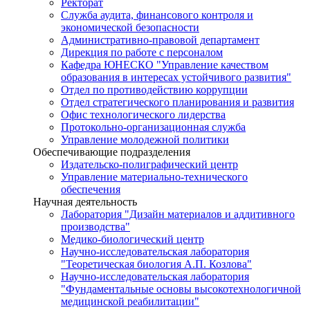
Ректорат
Служба аудита, финансового контроля и
экономической безопасности
Административно-правовой департамент
Дирекция по работе с персоналом
Кафедра ЮНЕСКО "Управление качеством
образования в интересах устойчивого развития"
Отдел по противодействию коррупции
Отдел стратегического планирования и развития
Офис технологического лидерства
Протокольно-организационная служба
Управление молодежной политики
Обеспечивающие подразделения
Издательско-полиграфический центр
Управление материально-технического
обеспечения
Научная деятельность
Лаборатория "Дизайн материалов и аддитивного
производства"
Медико-биологический центр
Научно-исследовательская лаборатория
"Теоретическая биология А.П. Козлова"
Научно-исследовательская лаборатория
"Фундаментальные основы высокотехнологичной
медицинской реабилитации"