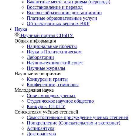
Вакантные места для приема (перевода)
Восстановление и перевод
Высшее образование дистанционно
Платные образовательные услуги
Об электронных версиях ВКР
Наука
Научный портал СПбПУ
Общая информация
Национальные проекты
Наука в Политехническом
Лаборатории
Научно-технический совет
Научные журналы
Научные мероприятия
Конкурсы и гранты
Конференции, семинары
Молодежная наука
Совет молодых ученых
Студенческое научное общество
Конкурсы СПбПУ
Соискателям учёных степеней
Самостоятельное присуждение ученых степеней
Прикрепление (Соискательство и экстернат)
Аспирантура
Докторантура