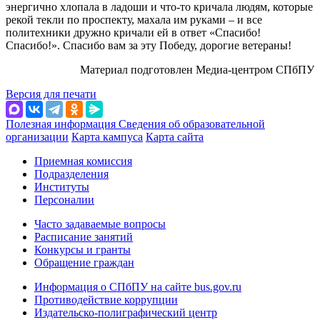
энергично хлопала в ладоши и что-то кричала людям, которые
рекой текли по проспекту, махала им руками – и все
политехники дружно кричали ей в ответ «Спасибо!
Спасибо!». Спасибо вам за эту Победу, дорогие ветераны!
Материал подготовлен Медиа-центром СПбПУ
Версия для печати
Полезная информация
Сведения об образовательной
организации
Карта кампуса
Карта сайта
Приемная комиссия
Подразделения
Институты
Персоналии
Часто задаваемые вопросы
Расписание занятий
Конкурсы и гранты
Обращение граждан
Информация о СПбПУ на сайте bus.gov.ru
Противодействие коррупции
Издательско-полиграфический центр