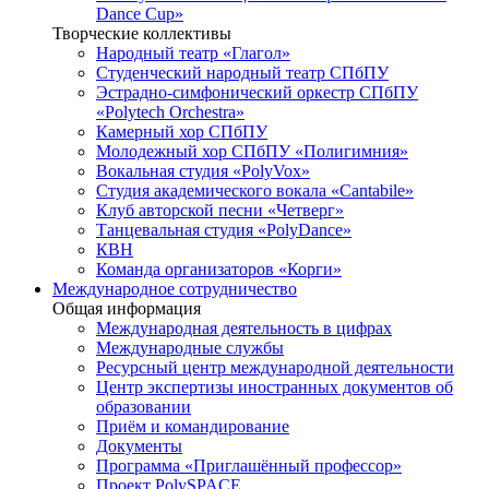
Dance Cup»
Творческие коллективы
Народный театр «Глагол»
Студенческий народный театр СПбПУ
Эстрадно-симфонический оркестр СПбПУ
«Polytech Orchestra»
Камерный хор СПбПУ
Молодежный хор СПбПУ «Полигимния»
Вокальная студия «PolyVox»
Студия академического вокала «Cantabile»
Клуб авторской песни «Четверг»
Танцевальная студия «PolyDance»
КВН
Команда организаторов «Корги»
Международное сотрудничество
Общая информация
Международная деятельность в цифрах
Международные службы
Ресурсный центр международной деятельности
Центр экспертизы иностранных документов об
образовании
Приём и командирование
Документы
Программа «Приглашённый профессор»
Проект PolySPACE