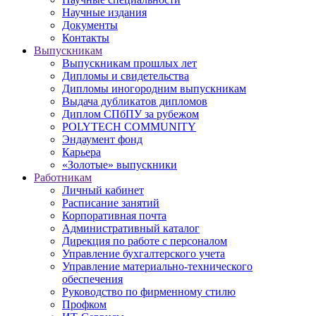
Научные издания
Документы
Контакты
Выпускникам
Выпускникам прошлых лет
Дипломы и свидетельства
Дипломы иногородним выпускникам
Выдача дубликатов дипломов
Диплом СПбПУ за рубежом
POLYTECH COMMUNITY
Эндаумент фонд
Карьера
«Золотые» выпускники
Работникам
Личный кабинет
Расписание занятий
Корпоративная почта
Административный каталог
Дирекция по работе с персоналом
Управление бухгалтерского учета
Управление материально-технического
обеспечения
Руководство по фирменному стилю
Профком