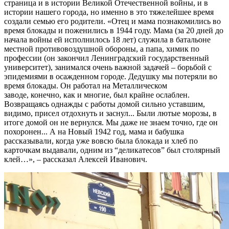
страница и в истории Великой Отечественной войны, и в
истории нашего города, но именно в это тяжелейшее время
создали семью его родители. «Отец и мама познакомились во
время блокады и поженились в 1944 году. Мама (за 20 дней до
начала войны ей исполнилось 18 лет) служила в батальоне
местной противовоздушной обороны, а папа, химик по
профессии (он закончил Ленинградский государственный
университет), занимался очень важной задачей – борьбой с
эпидемиями в осажденном городе. Дедушку мы потеряли во
время блокады. Он работал на Металлическом
заводе, конечно, как и многие, был крайне ослаблен.
Возвращаясь однажды с работы домой сильно уставшим,
видимо, присел отдохнуть и заснул... Были лютые морозы, в
итоге домой он не вернулся. Мы даже не знаем точно, где он
похоронен... А на Новый 1942 год, мама и бабушка
рассказывали, когда уже вовсю была блокада и хлеб по
карточкам выдавали, одним из “деликатесов” был столярный
клей…», – рассказал Алексей Иванович.