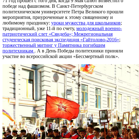
71 год прошел с того дня, когда 9 Мая салют возвестил о
победе над фашизмом. В Санкт-Петербургском
политехническом университете Петра Великого прошли
мероприятия, приуроченные к этому священному и
любимому празднику:
уроки мужества для школьников
;
традиционный, уже 11-й по счету,
молодежный военно-
патриотический слет «Сяндеба»; Межрегиональная
студенческая поисковая экспедиция «Гайтолово-2016»
;
торжественный митинг у Памятника погибшим
политехникам
. А в День Победы политехники приняли
участие во всероссийской акции «Бессмертный полк».