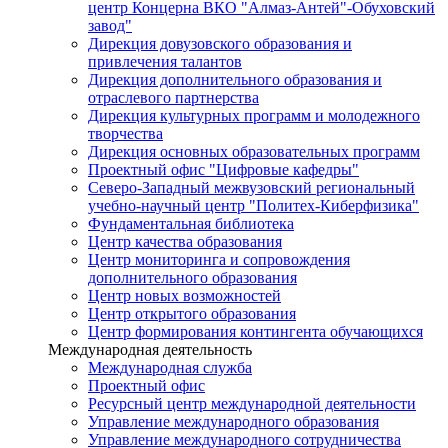
центр Концерна ВКО "Алмаз-Антей"-Обуховский
завод"
Дирекция довузовского образования и
привлечения талантов
Дирекция дополнительного образования и
отраслевого партнерства
Дирекция культурных программ и молодежного
творчества
Дирекция основных образовательных программ
Проектный офис "Цифровые кафедры"
Северо-Западный межвузовский региональный
учебно-научный центр "Политех-Киберфизика"
Фундаментальная библиотека
Центр качества образования
Центр мониторинга и сопровождения
дополнительного образования
Центр новых возможностей
Центр открытого образования
Центр формирования контингента обучающихся
Международная деятельность
Международная служба
Проектный офис
Ресурсный центр международной деятельности
Управление международного образования
Управление международного сотрудничества