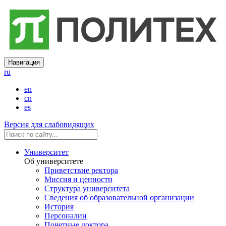
Навигация
ru
en
cn
es
Версия для слабовидящих
Университет
Об университете
Приветствие ректора
Миссия и ценности
Структура университета
Сведения об образовательной организации
История
Персоналии
Почетные доктора