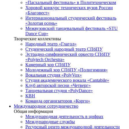
«Пасхальный фестиваль» в Политехническом
Хоровой конкурс технических вузов России
«Благовест»
Интернациональный студенческий фестиваль
«Золотая осень»
Межвузовский танцевальный фестиваль «STU
Dance Cup»
Творческие коллективы
Народный театр «Глагол»
Студенческий народный театр СПбПУ
Эстрадно-симфонический оркестр СПбПУ
«Polytech Orchestra»
Камерный хор СПбПУ
Молодежный хор СПбПУ «Полигимния»
Вокальная студия «PolyVox»
Студия академического вокала «Cantabile»
Клуб авторской песни «Четверг»
Танцевальная студия «PolyDance»
КВН
Команда организаторов «Корги»
Международное сотрудничество
Общая информация
Международная деятельность в цифрах
Международные службы
Ресурсный центр международной деятельности