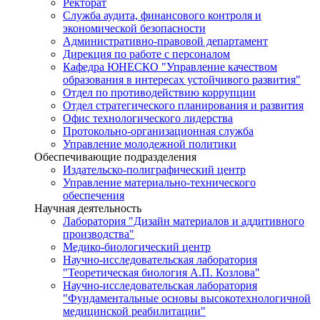
Ректорат
Служба аудита, финансового контроля и
экономической безопасности
Административно-правовой департамент
Дирекция по работе с персоналом
Кафедра ЮНЕСКО "Управление качеством
образования в интересах устойчивого развития"
Отдел по противодействию коррупции
Отдел стратегического планирования и развития
Офис технологического лидерства
Протокольно-организационная служба
Управление молодежной политики
Обеспечивающие подразделения
Издательско-полиграфический центр
Управление материально-технического
обеспечения
Научная деятельность
Лаборатория "Дизайн материалов и аддитивного
производства"
Медико-биологический центр
Научно-исследовательская лаборатория
"Теоретическая биология А.П. Козлова"
Научно-исследовательская лаборатория
"Фундаментальные основы высокотехнологичной
медицинской реабилитации"