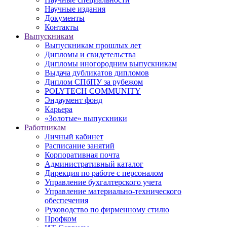
Научные издания
Документы
Контакты
Выпускникам
Выпускникам прошлых лет
Дипломы и свидетельства
Дипломы иногородним выпускникам
Выдача дубликатов дипломов
Диплом СПбПУ за рубежом
POLYTECH COMMUNITY
Эндаумент фонд
Карьера
«Золотые» выпускники
Работникам
Личный кабинет
Расписание занятий
Корпоративная почта
Административный каталог
Дирекция по работе с персоналом
Управление бухгалтерского учета
Управление материально-технического
обеспечения
Руководство по фирменному стилю
Профком