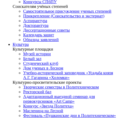
Конкурсы СПбПУ
Соискателям учёных степеней
Самостоятельное присуждение ученых степеней
Прикрепление (Соискательство и экстернат)
Аспирантура
Докторантура
Диссертационные советы
Календарь защит
Образцы заявлений
Культура
Культурные площадки
Музей истории
Белый зал
Студенческий клуб
Дом ученых в Лесном
Учебно-исторический заповедник «Усадьба князя
А.Г. Гагарина «Холомки»
Культурно-просветительские проекты
Творческие семестры в Политехническом
Ректорский бал
Адаптационный выездной семинар для
первокурсников «Art Camp»
Конкурс «Звезда Политеха»
Масленица на Лесной
Фестиваль «Пушкинские дни в Политехническом»