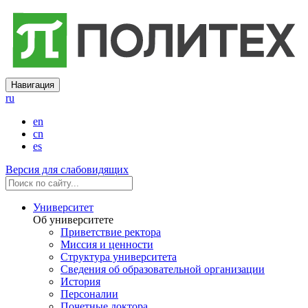
Навигация
ru
en
cn
es
Версия для слабовидящих
Университет
Об университете
Приветствие ректора
Миссия и ценности
Структура университета
Сведения об образовательной организации
История
Персоналии
Почетные доктора