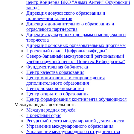
центр Концерна ВКО "Алмаз-Антей"-Обуховский
завод"
Дирекция довузовского образования и
привлечения талантов
Дирекция дополнительного образования и
отраслевого партнерства
Дирекция культурных программ и молодежного
творчества
Дирекция основных образовательных программ
Проектный офис "Цифровые кафедры"
Северо-Западный межвузовский региональный
учебно-научный центр "Политех-Киберфизика"
Фундаментальная библиотека
Центр качества образования
Центр мониторинга и сопровождения
дополнительного образования
Центр новых возможностей
Центр открытого образования
Центр формирования контингента обучающихся
Международная деятельность
Международная служба
Проектный офис
Ресурсный центр международной деятельности
Управление международного образования
Управление международного сотрудничества