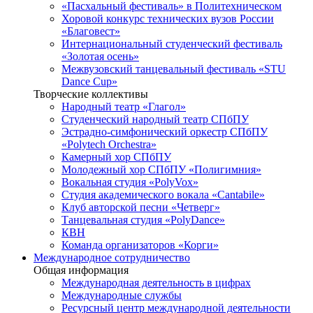
«Пасхальный фестиваль» в Политехническом
Хоровой конкурс технических вузов России
«Благовест»
Интернациональный студенческий фестиваль
«Золотая осень»
Межвузовский танцевальный фестиваль «STU
Dance Cup»
Творческие коллективы
Народный театр «Глагол»
Студенческий народный театр СПбПУ
Эстрадно-симфонический оркестр СПбПУ
«Polytech Orchestra»
Камерный хор СПбПУ
Молодежный хор СПбПУ «Полигимния»
Вокальная студия «PolyVox»
Студия академического вокала «Cantabile»
Клуб авторской песни «Четверг»
Танцевальная студия «PolyDance»
КВН
Команда организаторов «Корги»
Международное сотрудничество
Общая информация
Международная деятельность в цифрах
Международные службы
Ресурсный центр международной деятельности