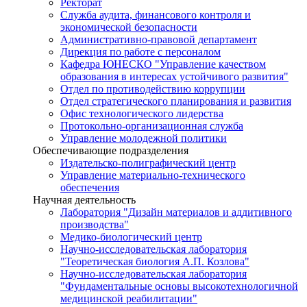
Ректорат
Служба аудита, финансового контроля и
экономической безопасности
Административно-правовой департамент
Дирекция по работе с персоналом
Кафедра ЮНЕСКО "Управление качеством
образования в интересах устойчивого развития"
Отдел по противодействию коррупции
Отдел стратегического планирования и развития
Офис технологического лидерства
Протокольно-организационная служба
Управление молодежной политики
Обеспечивающие подразделения
Издательско-полиграфический центр
Управление материально-технического
обеспечения
Научная деятельность
Лаборатория "Дизайн материалов и аддитивного
производства"
Медико-биологический центр
Научно-исследовательская лаборатория
"Теоретическая биология А.П. Козлова"
Научно-исследовательская лаборатория
"Фундаментальные основы высокотехнологичной
медицинской реабилитации"