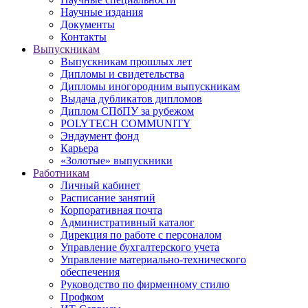
Научные издания
Документы
Контакты
Выпускникам
Выпускникам прошлых лет
Дипломы и свидетельства
Дипломы иногородним выпускникам
Выдача дубликатов дипломов
Диплом СПбПУ за рубежом
POLYTECH COMMUNITY
Эндаумент фонд
Карьера
«Золотые» выпускники
Работникам
Личный кабинет
Расписание занятий
Корпоративная почта
Административный каталог
Дирекция по работе с персоналом
Управление бухгалтерского учета
Управление материально-технического
обеспечения
Руководство по фирменному стилю
Профком