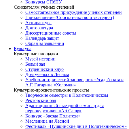
Конкурсы СПбПУ
Соискателям учёных степеней
Самостоятельное присуждение ученых степеней
Прикрепление (Соискательство и экстернат)
Аспирантура
Докторантура
Диссертационные советы
Календарь защит
Образцы заявлений
Культура
Культурные площадки
Музей истории
Белый зал
Студенческий клуб
Дом ученых в Лесном
Учебно-исторический заповедник «Усадьба князя
А.Г. Гагарина «Холомки»
Культурно-просветительские проекты
Творческие семестры в Политехническом
Ректорский бал
Адаптационный выездной семинар для
первокурсников «Art Camp»
Конкурс «Звезда Политеха»
Масленица на Лесной
Фестиваль «Пушкинские дни в Политехническом»