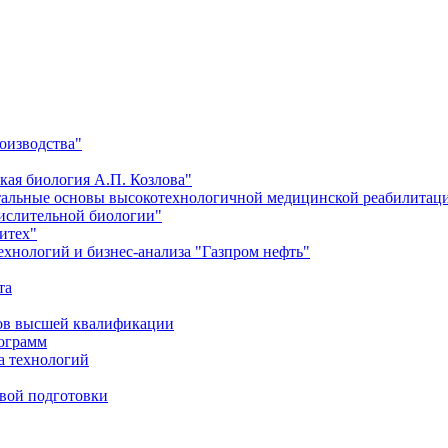
оизводства"
кая биология А.П. Козлова"
тальные основы высокотехнологичной медицинской реабилитац
числительной биологии"
итех"
хнологий и бизнес-анализа "Газпром нефть"
та
ров высшей квалификации
рограмм
а технологий
евой подготовки