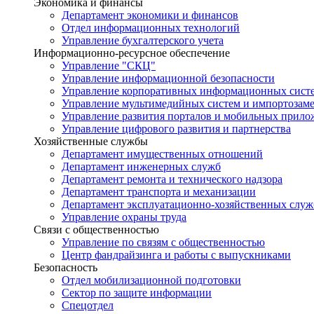
Экономика и финансы
Департамент экономики и финансов
Отдел информационных технологий
Управление бухгалтерского учета
Информационно-ресурсное обеспечение
Управление "СКЦ"
Управление информационной безопасности
Управление корпоративных информационных сист
Управление мультимедийных систем и импортозам
Управление развития порталов и мобильных прил
Управление цифрового развития и партнерства
Хозяйственные службы
Департамент имущественных отношений
Департамент инженерных служб
Департамент ремонта и технического надзора
Департамент транспорта и механизации
Департамент эксплуатационно-хозяйственных служ
Управление охраны труда
Связи с общественностью
Управление по связям с общественностью
Центр фандрайзинга и работы с выпускниками
Безопасность
Отдел мобилизационной подготовки
Сектор по защите информации
Спецотдел