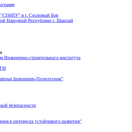
рограмм
 "СПбПУ" в г. Сосновый Бор
й Народной Республике г. Шанхай
я
м Инженерно-строительного института
 ГИ
ional Instruments-Политехник"
ской безопасности
ия в интересах устойчивого развития"