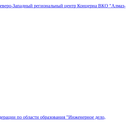
"Северо-Западный региональный центр Концерна ВКО "Алмаз-
ерации по области образования "Инженерное дело,