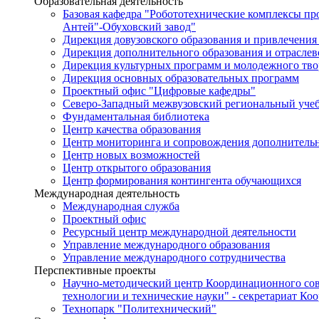
Образовательная деятельность
Базовая кафедра "Робототехнические комплексы п
Антей"-Обуховский завод"
Дирекция довузовского образования и привлечения
Дирекция дополнительного образования и отраслев
Дирекция культурных программ и молодежного тво
Дирекция основных образовательных программ
Проектный офис "Цифровые кафедры"
Северо-Западный межвузовский региональный уче
Фундаментальная библиотека
Центр качества образования
Центр мониторинга и сопровождения дополнительн
Центр новых возможностей
Центр открытого образования
Центр формирования контингента обучающихся
Международная деятельность
Международная служба
Проектный офис
Ресурсный центр международной деятельности
Управление международного образования
Управление международного сотрудничества
Перспективные проекты
Научно-методический центр Координационного сов
технологии и технические науки" - секретариат Ко
Технопарк "Политехнический"