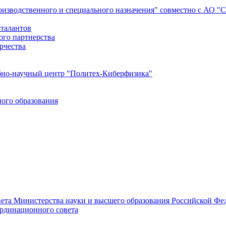
роизводственного и специального назначения" совместно с АО 
 талантов
ого партнерства
рчества
бно-научный центр "Политех-Киберфизика"
ого образования
ета Министерства науки и высшего образования Российской Фед
ординационного совета