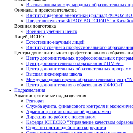
Высшая школа международных образовательных п
Филиалы и представительства
Институт ядерной энергетики (филиал) ФГАОУ ВО
Представительство ФГАОУ ВО "СПбПУ" в Китайско
Военная подготовка
Военный учебный центр
Лицей, ИСПО
Естественно-научный лицей
Институт среднего профессионального образования
Центры дополнительного профессионального образовани
Центр дополнительных профессиональных програм
Центр дополнительного образования ИПМЭиТ
Центр дополнительных образовательных программ
Высшая инженерная школа
Международный научно-образовательный центр "Nat
Центр дополнительного образования ИФКСиТ
Подразделения
Административные подразделения
Ректорат
Служба аудита, финансового контроля и экономиче
Административно-правовой департамент
Дирекция по работе с персоналом
Кафедра ЮНЕСКО "Управление качеством образован
Отдел по противодействию коррупции
Отдел стратегического планирования и развития