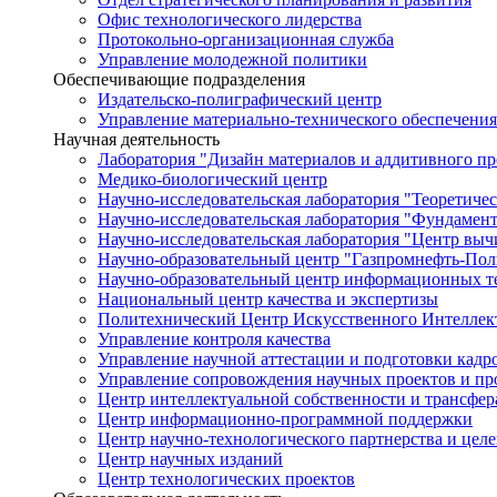
Офис технологического лидерства
Протокольно-организационная служба
Управление молодежной политики
Обеспечивающие подразделения
Издательско-полиграфический центр
Управление материально-технического обеспечения
Научная деятельность
Лаборатория "Дизайн материалов и аддитивного пр
Медико-биологический центр
Научно-исследовательская лаборатория "Теоретичес
Научно-исследовательская лаборатория "Фундамен
Научно-исследовательская лаборатория "Центр вы
Научно-образовательный центр "Газпромнефть-Пол
Научно-образовательный центр информационных те
Национальный центр качества и экспертизы
Политехнический Центр Искусственного Интеллек
Управление контроля качества
Управление научной аттестации и подготовки кад
Управление сопровождения научных проектов и п
Центр интеллектуальной собственности и трансфер
Центр информационно-программной поддержки
Центр научно-технологического партнерства и цел
Центр научных изданий
Центр технологических проектов