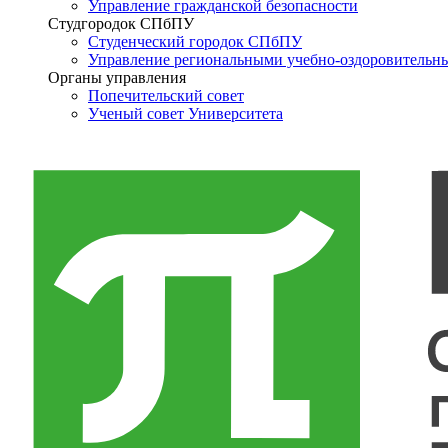
Управление гражданской безопасности
Студгородок СПбПУ
Студенческий городок СПбПУ
Управление региональными учебно-оздоровительн
Органы управления
Попечительский совет
Ученый совет Университета