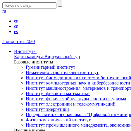
ru
en
cn
es
Приоритет 2030
Институты
Карта кампуса
Виртуальный тур
Базовые институты
Гуманитарный институт
Инженерно-строительный институт
Институт биомедицинских систем и биотехнологи
Институт компьютерных наук и кибербезопасности
Институт машиностроения, материалов и транспор
Институт физики и математики
Институт физической культуры, спорта и туризма
Институт электроники и телекоммуникаций
Институт энергетики
Передовая инженерная школа "Цифровой инжинир
Физико-механический институт
Институт промышленного менеджмента, экономики
Высшие школы