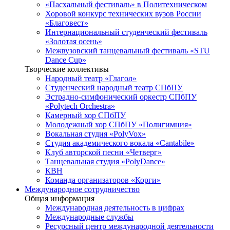
«Пасхальный фестиваль» в Политехническом
Хоровой конкурс технических вузов России
«Благовест»
Интернациональный студенческий фестиваль
«Золотая осень»
Межвузовский танцевальный фестиваль «STU
Dance Cup»
Творческие коллективы
Народный театр «Глагол»
Студенческий народный театр СПбПУ
Эстрадно-симфонический оркестр СПбПУ
«Polytech Orchestra»
Камерный хор СПбПУ
Молодежный хор СПбПУ «Полигимния»
Вокальная студия «PolyVox»
Студия академического вокала «Cantabile»
Клуб авторской песни «Четверг»
Танцевальная студия «PolyDance»
КВН
Команда организаторов «Корги»
Международное сотрудничество
Общая информация
Международная деятельность в цифрах
Международные службы
Ресурсный центр международной деятельности