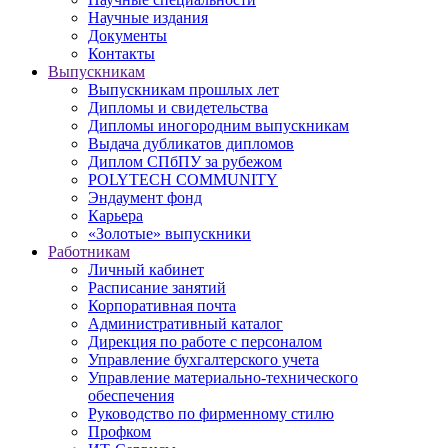
Научные издания
Документы
Контакты
Выпускникам
Выпускникам прошлых лет
Дипломы и свидетельства
Дипломы иногородним выпускникам
Выдача дубликатов дипломов
Диплом СПбПУ за рубежом
POLYTECH COMMUNITY
Эндаумент фонд
Карьера
«Золотые» выпускники
Работникам
Личный кабинет
Расписание занятий
Корпоративная почта
Административный каталог
Дирекция по работе с персоналом
Управление бухгалтерского учета
Управление материально-технического
обеспечения
Руководство по фирменному стилю
Профком