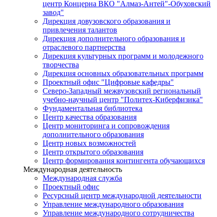
центр Концерна ВКО "Алмаз-Антей"-Обуховский
завод"
Дирекция довузовского образования и
привлечения талантов
Дирекция дополнительного образования и
отраслевого партнерства
Дирекция культурных программ и молодежного
творчества
Дирекция основных образовательных программ
Проектный офис "Цифровые кафедры"
Северо-Западный межвузовский региональный
учебно-научный центр "Политех-Киберфизика"
Фундаментальная библиотека
Центр качества образования
Центр мониторинга и сопровождения
дополнительного образования
Центр новых возможностей
Центр открытого образования
Центр формирования контингента обучающихся
Международная деятельность
Международная служба
Проектный офис
Ресурсный центр международной деятельности
Управление международного образования
Управление международного сотрудничества