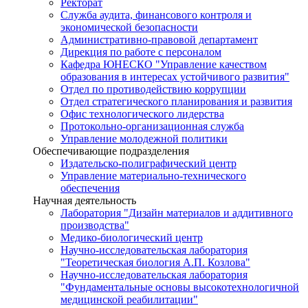
Ректорат
Служба аудита, финансового контроля и
экономической безопасности
Административно-правовой департамент
Дирекция по работе с персоналом
Кафедра ЮНЕСКО "Управление качеством
образования в интересах устойчивого развития"
Отдел по противодействию коррупции
Отдел стратегического планирования и развития
Офис технологического лидерства
Протокольно-организационная служба
Управление молодежной политики
Обеспечивающие подразделения
Издательско-полиграфический центр
Управление материально-технического
обеспечения
Научная деятельность
Лаборатория "Дизайн материалов и аддитивного
производства"
Медико-биологический центр
Научно-исследовательская лаборатория
"Теоретическая биология А.П. Козлова"
Научно-исследовательская лаборатория
"Фундаментальные основы высокотехнологичной
медицинской реабилитации"