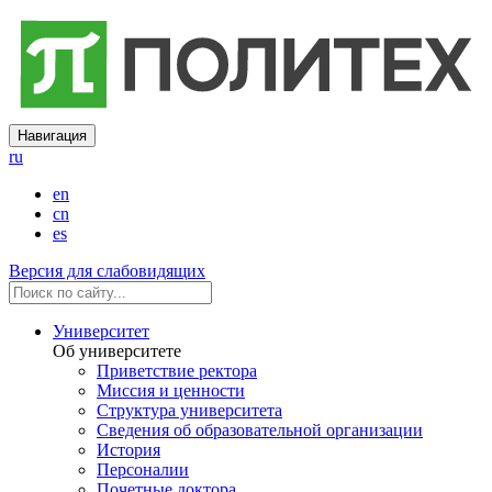
Навигация
ru
en
cn
es
Версия для слабовидящих
Университет
Об университете
Приветствие ректора
Миссия и ценности
Структура университета
Сведения об образовательной организации
История
Персоналии
Почетные доктора