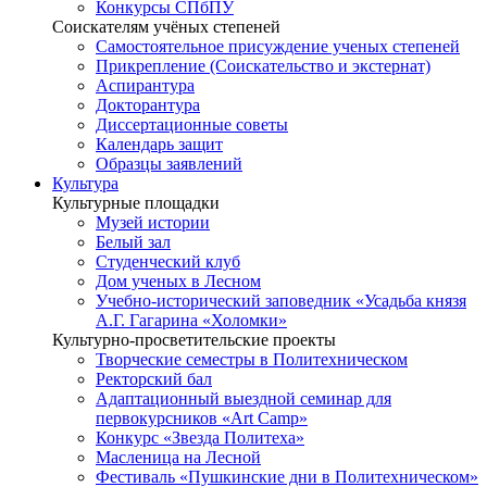
Конкурсы СПбПУ
Соискателям учёных степеней
Самостоятельное присуждение ученых степеней
Прикрепление (Соискательство и экстернат)
Аспирантура
Докторантура
Диссертационные советы
Календарь защит
Образцы заявлений
Культура
Культурные площадки
Музей истории
Белый зал
Студенческий клуб
Дом ученых в Лесном
Учебно-исторический заповедник «Усадьба князя
А.Г. Гагарина «Холомки»
Культурно-просветительские проекты
Творческие семестры в Политехническом
Ректорский бал
Адаптационный выездной семинар для
первокурсников «Art Camp»
Конкурс «Звезда Политеха»
Масленица на Лесной
Фестиваль «Пушкинские дни в Политехническом»