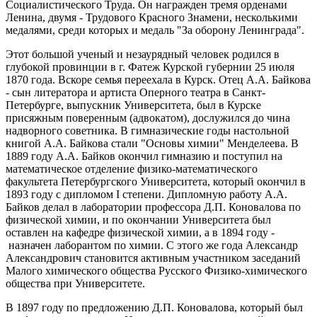
Социалистического Труда. Он награжден тремя орденами
Ленина, двумя - Трудового Красного Знамени, несколькими
медалями, среди которых и медаль "За оборону Ленинграда".
Этот большой ученый и незаурядный человек родился в
глубокой провинции в г. Фатеж Курской губернии 25 июля
1870 года. Вскоре семья переехала в Курск. Отец А.А. Байкова
- сын литератора и артиста Оперного театра в Санкт-
Петербурге, выпускник Университета, был в Курске
присяжным поверенным (адвокатом), дослужился до чина
надворного советника. В гимназические годы настольной
книгой А.А. Байкова стали "Основы химии" Менделеева. В
1889 году А.А. Байков окончил гимназию и поступил на
математическое отделение физико-математического
факультета Петербургского Университета, который окончил в
1893 году с дипломом I степени. Дипломную работу А.А.
Байков делал в лаборатории профессора Д.П. Коновалова по
физической химии, и по окончании Университета был
оставлен на кафедре физической химии, а в 1894 году -
назначен лаборантом по химии. С этого же года Александр
Александрович становится активным участником заседаний
Малого химического общества Русского Физико-химического
общества при Университете.
В 1897 году по предложению Д.П. Коновалова, который был