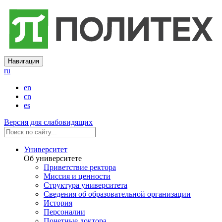
Навигация
ru
en
cn
es
Версия для слабовидящих
Университет
Об университете
Приветствие ректора
Миссия и ценности
Структура университета
Сведения об образовательной организации
История
Персоналии
Почетные доктора