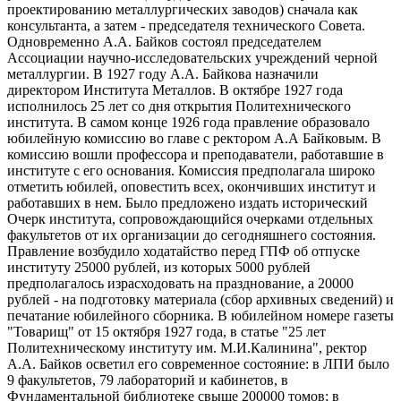
проектированию металлургических заводов) сначала как
консультанта, а затем - председателя технического Совета.
Одновременно А.А. Байков состоял председателем
Ассоциации научно-исследовательских учреждений черной
металлургии. В 1927 году А.А. Байкова назначили
директором Института Металлов. В октябре 1927 года
исполнилось 25 лет со дня открытия Политехнического
института. В самом конце 1926 года правление образовало
юбилейную комиссию во главе с ректором А.А Байковым. В
комиссию вошли профессора и преподаватели, работавшие в
институте с его основания. Комиссия предполагала широко
отметить юбилей, оповестить всех, окончивших институт и
работавших в нем. Было предложено издать исторический
Очерк института, сопровождающийся очерками отдельных
факультетов от их организации до сегодняшнего состояния.
Правление возбудило ходатайство перед ГПФ об отпуске
институту 25000 рублей, из которых 5000 рублей
предполагалось израсходовать на празднование, а 20000
рублей - на подготовку материала (сбор архивных сведений) и
печатание юбилейного сборника. В юбилейном номере газеты
"Товарищ" от 15 октября 1927 года, в статье "25 лет
Политехническому институту им. М.И.Калинина", ректор
А.А. Байков осветил его современное состояние: в ЛПИ было
9 факультетов, 79 лабораторий и кабинетов, в
Фундаментальной библиотеке свыше 200000 томов; в