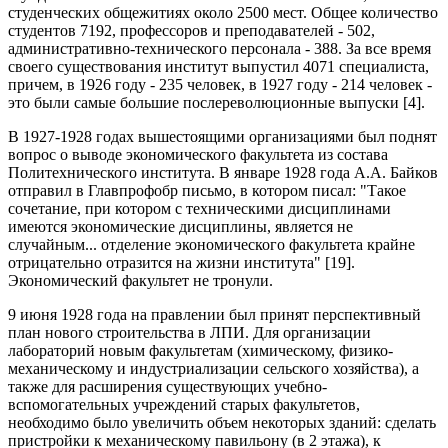
студенческих общежитиях около 2500 мест. Общее количество
студентов 7192, профессоров и преподавателей - 502,
административно-технического персонала - 388. За все время
своего существования институт выпустил 4071 специалиста,
причем, в 1926 году - 235 человек, в 1927 году - 214 человек -
это были самые большие послереволюционные выпуски [4].
В 1927-1928 годах вышестоящими организациями был поднят
вопрос о выводе экономического факультета из состава
Политехнического института. В январе 1928 года А.А. Байков
отправил в Главпрофобр письмо, в котором писал: "Такое
сочетание, при котором с техническими дисциплинами
имеются экономические дисциплины, является не
случайным... отделение экономического факультета крайне
отрицательно отразится на жизни института" [19].
Экономический факультет не тронули.
9 июня 1928 года на правлении был принят перспективный
план нового строительства в ЛПИ. Для организации
лабораторий новым факультетам (химическому, физико-
механическому и индустриализации сельского хозяйства), а
также для расширения существующих учебно-
вспомогательных учреждений старых факультетов,
необходимо было увеличить объем некоторых зданий: сделать
пристройки к механическому павильону (в 2 этажа), к