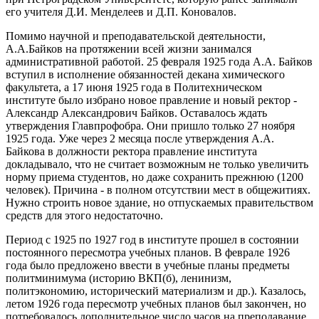
его учителя Д.И. Менделеев и Д.П. Коновалов.
Помимо научной и преподавательской деятельности,
А.А.Байков на протяжении всей жизни занимался
административной работой. 25 февраля 1925 года А.А. Байков
вступил в исполнение обязанностей декана химического
факультета, а 17 июня 1925 года в Политехническом
институте было избрано новое правление и новый ректор -
Александр Александрович Байков. Оставалось ждать
утверждения Главпрофобра. Они пришло только 27 ноября
1925 года. Уже через 2 месяца после утверждения А.А.
Байкова в должности ректора правление института
докладывало, что не считает возможным не только увеличить
норму приема студентов, но даже сохранить прежнюю (1200
человек). Причина - в полном отсутствии мест в общежитиях.
Нужно строить новое здание, но отпускаемых правительством
средств для этого недостаточно.
Период с 1925 по 1927 год в институте прошел в состоянии
постоянного пересмотра учебных планов. В феврале 1926
года было предложено ввести в учебные планы предметы
политминимума (историю ВКП(б), ленинизм,
политэкономию, исторический материализм и др.). Казалось,
летом 1926 года пересмотр учебных планов был закончен, но
потребовалось дополнительное число часов на преподавание