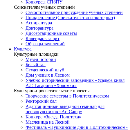
Конкурсы СПбПУ
Соискателям учёных степеней
Самостоятельное присуждение ученых степеней
Прикрепление (Соискательство и экстернат)
Аспирантура
Докторантура
Диссертационные советы
Календарь защит
Образцы заявлений
Культура
Культурные площадки
Музей истории
Белый зал
Студенческий клуб
Дом ученых в Лесном
Учебно-исторический заповедник «Усадьба князя
А.Г. Гагарина «Холомки»
Культурно-просветительские проекты
Творческие семестры в Политехническом
Ректорский бал
Адаптационный выездной семинар для
первокурсников «Art Camp»
Конкурс «Звезда Политеха»
Масленица на Лесной
Фестиваль «Пушкинские дни в Политехническом»