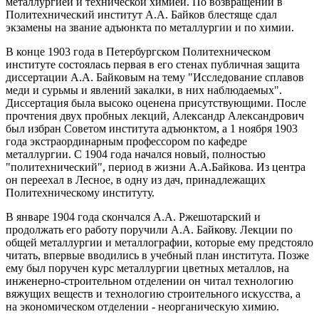
металлургией и технической химией. По возвращении в
Политехнический институт А.А. Байков блестяще сдал
экзамены на звание адъюнкта по металлургии и по химии.
В конце 1903 года в Петербургском Политехническом
институте состоялась первая в его стенах публичная защита
диссертации А.А. Байковым на тему "Исследование сплавов
меди и сурьмы и явлений закалки, в них наблюдаемых".
Диссертация была высоко оценена присутствующими. После
прочтения двух пробных лекций, Александр Александрович
был избран Советом института адъюнктом, а 1 ноября 1903
года экстраординарным профессором по кафедре
металлургии. С 1904 года начался новый, полностью
"политехнический", период в жизни А.А.Байкова. Из центра
он переехал в Лесное, в одну из дач, принадлежащих
Политехническому институту.
В январе 1904 года скончался А.А. Ржешотарский и
продолжать его работу поручили А.А. Байкову. Лекции по
общей металлургии и металлографии, которые ему предстояло
читать, впервые вводились в учебный план института. Позже
ему был поручен курс металлургии цветных металлов, на
инженерно-строительном отделении он читал технологию
вяжущих веществ и технологию строительного искусства, а
на экономическом отделении - неорганическую химию.