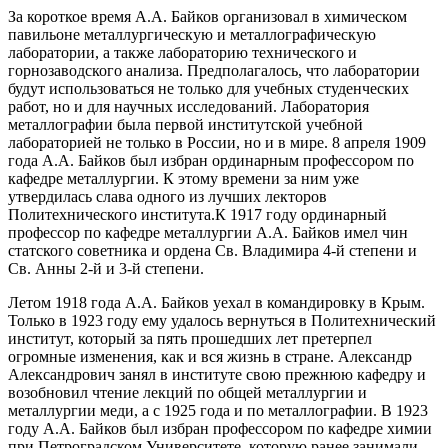
За короткое время А.А. Байков организовал в химическом
павильоне металлургическую и металлографическую
лаборатории, а также лабораторию технического и
горнозаводского анализа. Предполагалось, что лаборатории
будут использоваться не только для учебных студенческих
работ, но и для научных исследований. Лаборатория
металлографии была первой институтской учебной
лабораторией не только в России, но и в мире. 8 апреля 1909
года А.А. Байков был избран ординарным профессором по
кафедре металлургии. К этому времени за ним уже
утвердилась слава одного из лучших лекторов
Политехнического института.К 1917 году ординарный
профессор по кафедре металлургии А.А. Байков имел чин
статского советника и ордена Св. Владимира 4-й степени и
Св. Анны 2-й и 3-й степени.
Летом 1918 года А.А. Байков уехал в командировку в Крым.
Только в 1923 году ему удалось вернуться в Политехнический
институт, который за пять прошедших лет претерпел
огромные изменения, как и вся жизнь в стране. Александр
Александрович занял в институте свою прежнюю кафедру и
возобновил чтение лекций по общей металлургии и
металлургии меди, а с 1925 года и по металлографии. В 1923
году А.А. Байков был избран профессором по кафедре химии
при Петроградском Университете, которую ранее занимали