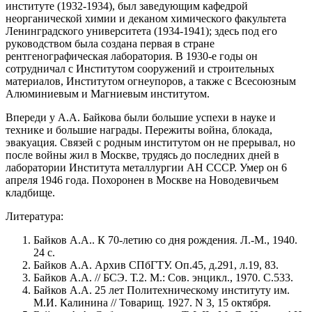
институте (1932-1934), был заведующим кафедрой
неорганической химии и деканом химического факультета
Ленинградского университета (1934-1941); здесь под его
руководством была создана первая в стране
рентгенографическая лаборатория. В 1930-е годы он
сотрудничал с Институтом сооружений и строительных
материалов, Институтом огнеупоров, а также с Всесоюзным
Алюминиевым и Магниевым институтом.
Впереди у А.А. Байкова были большие успехи в науке и
технике и большие награды. Пережиты война, блокада,
эвакуация. Связей с родным институтом он не прерывал, но
после войны жил в Москве, трудясь до последних дней в
лаборатории Института металлургии АН СССР. Умер он 6
апреля 1946 года. Похоронен в Москве на Новодевичьем
кладбище.
Литература:
Байков А.А.. К 70-летию со дня рождения. Л.-М., 1940.
24 с.
Байков А.А. Архив СПбГТУ. Оп.45, д.291, л.19, 83.
Байков А.А. // БСЭ. Т.2. М.: Сов. энцикл., 1970. С.533.
Байков А.А. 25 лет Политехническому институту им.
М.И. Калинина // Товарищ. 1927. N 3, 15 октября.