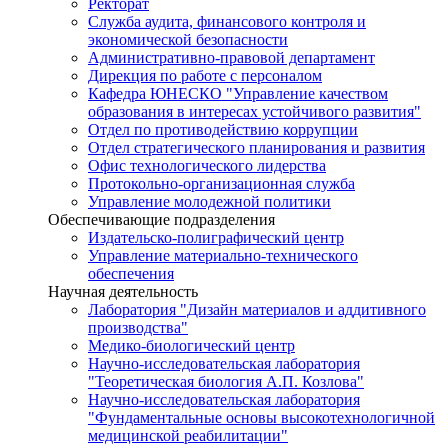
Ректорат
Служба аудита, финансового контроля и
экономической безопасности
Административно-правовой департамент
Дирекция по работе с персоналом
Кафедра ЮНЕСКО "Управление качеством
образования в интересах устойчивого развития"
Отдел по противодействию коррупции
Отдел стратегического планирования и развития
Офис технологического лидерства
Протокольно-организационная служба
Управление молодежной политики
Обеспечивающие подразделения
Издательско-полиграфический центр
Управление материально-технического
обеспечения
Научная деятельность
Лаборатория "Дизайн материалов и аддитивного
производства"
Медико-биологический центр
Научно-исследовательская лаборатория
"Теоретическая биология А.П. Козлова"
Научно-исследовательская лаборатория
"Фундаментальные основы высокотехнологичной
медицинской реабилитации"