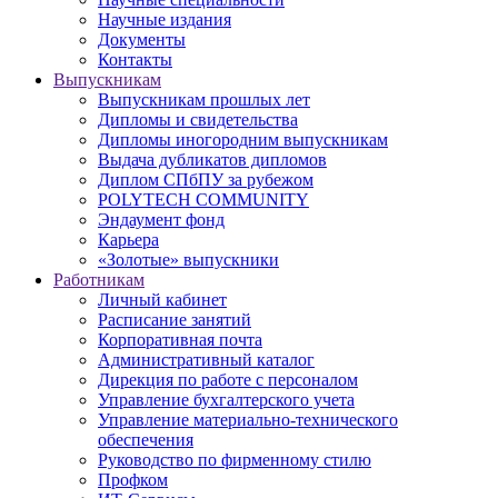
Научные издания
Документы
Контакты
Выпускникам
Выпускникам прошлых лет
Дипломы и свидетельства
Дипломы иногородним выпускникам
Выдача дубликатов дипломов
Диплом СПбПУ за рубежом
POLYTECH COMMUNITY
Эндаумент фонд
Карьера
«Золотые» выпускники
Работникам
Личный кабинет
Расписание занятий
Корпоративная почта
Административный каталог
Дирекция по работе с персоналом
Управление бухгалтерского учета
Управление материально-технического
обеспечения
Руководство по фирменному стилю
Профком