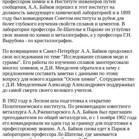
профессором химии и в Институте инженеров путей
сообщения, А.А. Байков перешел в этот институт на
должность заведующего химической лабораторией и в 1899
году был командирован Советом института за рубеж для
более глубокого изучения свойств сплавов и цементов. В
лаборатории профессора Ле-Шателье в Париже он углублял
свои знания по химии и металлографии, а у профессора Г.Н.
Вырубова - по кристаллографии.
По возвращении в Санкт-Петербург А.А. Байков продолжил
свои исследования по теме "Исследование сплавов меди и
сурьмы". Его работы по изучению сплавов заинтересовали
многих химиков, и Д.И. Менделеев обратился к нему с
предложением составить заметки с данными по этому
вопросу для нового издания "Основ химии". Сотрудничество
с Д.И. Менделеевым Александр Александрович поддерживал
до самой смерти своего великого учителя.
В 1902 году в Лесном шла подготовка к открытию
Политехнического института. По рекомендации известного
металлурга А.А.Ржешотарского А.А. Байков был приглашен
преподавателем по общей металлургии, и с 1 ноября 1902 года
его командировали на один год за границу для подготовки к
профессорскому званию. А.А. Байков снова едет в Париж в
лабораторию профессора Ле-Шателье, где занимается