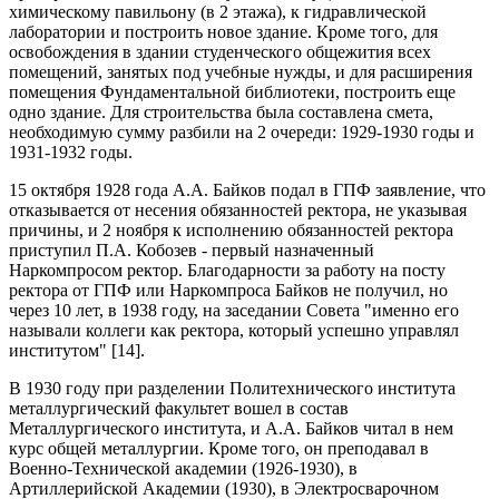
химическому павильону (в 2 этажа), к гидравлической
лаборатории и построить новое здание. Кроме того, для
освобождения в здании студенческого общежития всех
помещений, занятых под учебные нужды, и для расширения
помещения Фундаментальной библиотеки, построить еще
одно здание. Для строительства была составлена смета,
необходимую сумму разбили на 2 очереди: 1929-1930 годы и
1931-1932 годы.
15 октября 1928 года А.А. Байков подал в ГПФ заявление, что
отказывается от несения обязанностей ректора, не указывая
причины, и 2 ноября к исполнению обязанностей ректора
приступил П.А. Кобозев - первый назначенный
Наркомпросом ректор. Благодарности за работу на посту
ректора от ГПФ или Наркомпроса Байков не получил, но
через 10 лет, в 1938 году, на заседании Совета "именно его
называли коллеги как ректора, который успешно управлял
институтом" [14].
В 1930 году при разделении Политехнического института
металлургический факультет вошел в состав
Металлургического института, и А.А. Байков читал в нем
курс общей металлургии. Кроме того, он преподавал в
Военно-Технической академии (1926-1930), в
Артиллерийской Академии (1930), в Электросварочном