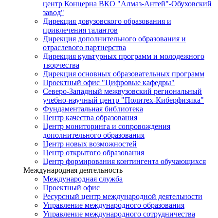
центр Концерна ВКО "Алмаз-Антей"-Обуховский
завод"
Дирекция довузовского образования и
привлечения талантов
Дирекция дополнительного образования и
отраслевого партнерства
Дирекция культурных программ и молодежного
творчества
Дирекция основных образовательных программ
Проектный офис "Цифровые кафедры"
Северо-Западный межвузовский региональный
учебно-научный центр "Политех-Киберфизика"
Фундаментальная библиотека
Центр качества образования
Центр мониторинга и сопровождения
дополнительного образования
Центр новых возможностей
Центр открытого образования
Центр формирования контингента обучающихся
Международная деятельность
Международная служба
Проектный офис
Ресурсный центр международной деятельности
Управление международного образования
Управление международного сотрудничества