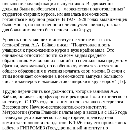
повышение квалификации выпускников. Выдвиженцы
должны были вербоваться из "марксистски подготовленных"
студентов старших курсов, им давалась возможность
готовиться к научной работе. В 1927-1928 годах выдвиженцев
было много, но постепенно их число уменьшилось, так как
для большинства это был непосильный труд.
Уровень поступающих в институт не мог не вызывать
беспокойства. А.А. Байков писал: "Подготовленность
учащихся к прохождению курса в вузе крайне мала. Это
одинаково относится почти ко всем видам среднего
образования. Нет хороших знаний по специальным предметам
(физика, математика), но особенно чувствуется отсутствие
общего образования и умения излагать свои мысли. В связи с
этим возникает сомнение в возможности выпуска большого
числа инженеров и экономистов с широким кругозором" [17].
Трудно перечислить все должности, которые занимал А.А.
Байков, оставаясь профессором и ректором Политехнического
института. С 1923 года он занимал пост старшего метролога
Всесоюзного Научно-исследовательского института
Метрологии (тогда Главной палаты мер и весов), а с 1925 года
- заведующего химической лабораторией, председателя
комитета эталонов и стандартов. В 1926 году его привлекли к
работе в ГИПРОМЕЗ (Государственный институт по