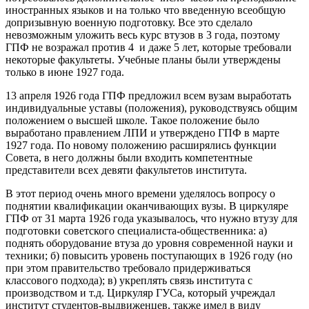
иностранных языков и на только что введенную всеобщую
допризывную военную подготовку. Все это сделало
невозможным уложить весь курс втузов в 3 года, поэтому
ГПФ не возражал против 4 и даже 5 лет, которые требовали
некоторые факультеты. Учебные планы были утверждены
только в июне 1927 года.
13 апреля 1926 года ГПФ предложил всем вузам выработать
индивидуальные уставы (положения), руководствуясь общим
положением о высшей школе. Такое положение было
выработано правлением ЛПИ и утверждено ГПФ в марте
1927 года. По новому положению расширялись функции
Совета, в него должны были входить компетентные
представители всех девяти факультетов института.
В этот период очень много времени уделялось вопросу о
поднятии квалификации оканчивающих вузы. В циркуляре
ГПФ от 31 марта 1926 года указывалось, что нужно втузу для
подготовки советского специалиста-общественника: а)
поднять оборудование втуза до уровня современной науки и
техники; б) повысить уровень поступающих в 1926 году (но
при этом правительство требовало придерживаться
классового подхода); в) укреплять связь института с
производством и т.д. Циркуляр ГУСа, который учреждал
институт студентов-выдвиженцев, также имел в виду