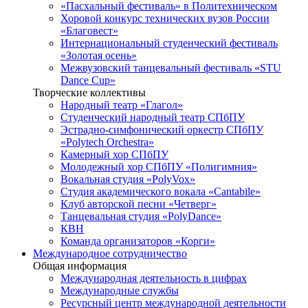
«Пасхальный фестиваль» в Политехническом
Хоровой конкурс технических вузов России
«Благовест»
Интернациональный студенческий фестиваль
«Золотая осень»
Межвузовский танцевальный фестиваль «STU
Dance Cup»
Творческие коллективы
Народный театр «Глагол»
Студенческий народный театр СПбПУ
Эстрадно-симфонический оркестр СПбПУ
«Polytech Orchestra»
Камерный хор СПбПУ
Молодежный хор СПбПУ «Полигимния»
Вокальная студия «PolyVox»
Студия академического вокала «Cantabile»
Клуб авторской песни «Четверг»
Танцевальная студия «PolyDance»
КВН
Команда организаторов «Корги»
Международное сотрудничество
Общая информация
Международная деятельность в цифрах
Международные службы
Ресурсный центр международной деятельности