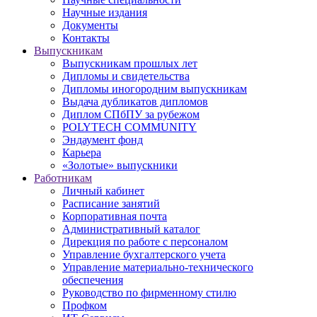
Научные издания
Документы
Контакты
Выпускникам
Выпускникам прошлых лет
Дипломы и свидетельства
Дипломы иногородним выпускникам
Выдача дубликатов дипломов
Диплом СПбПУ за рубежом
POLYTECH COMMUNITY
Эндаумент фонд
Карьера
«Золотые» выпускники
Работникам
Личный кабинет
Расписание занятий
Корпоративная почта
Административный каталог
Дирекция по работе с персоналом
Управление бухгалтерского учета
Управление материально-технического
обеспечения
Руководство по фирменному стилю
Профком