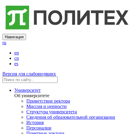
Навигация
ru
en
cn
es
Версия для слабовидящих
Университет
Об университете
Приветствие ректора
Миссия и ценности
Структура университета
Сведения об образовательной организации
История
Персоналии
Почетные доктора