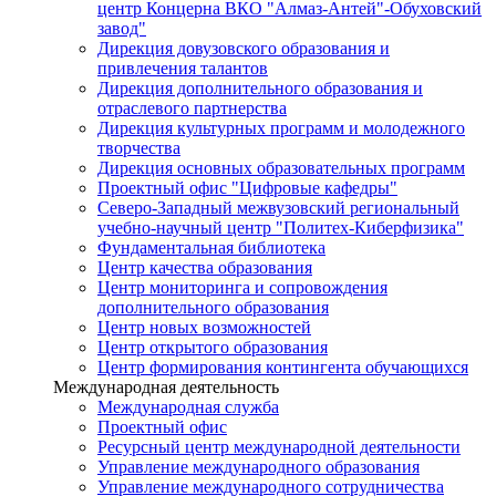
центр Концерна ВКО "Алмаз-Антей"-Обуховский
завод"
Дирекция довузовского образования и
привлечения талантов
Дирекция дополнительного образования и
отраслевого партнерства
Дирекция культурных программ и молодежного
творчества
Дирекция основных образовательных программ
Проектный офис "Цифровые кафедры"
Северо-Западный межвузовский региональный
учебно-научный центр "Политех-Киберфизика"
Фундаментальная библиотека
Центр качества образования
Центр мониторинга и сопровождения
дополнительного образования
Центр новых возможностей
Центр открытого образования
Центр формирования контингента обучающихся
Международная деятельность
Международная служба
Проектный офис
Ресурсный центр международной деятельности
Управление международного образования
Управление международного сотрудничества