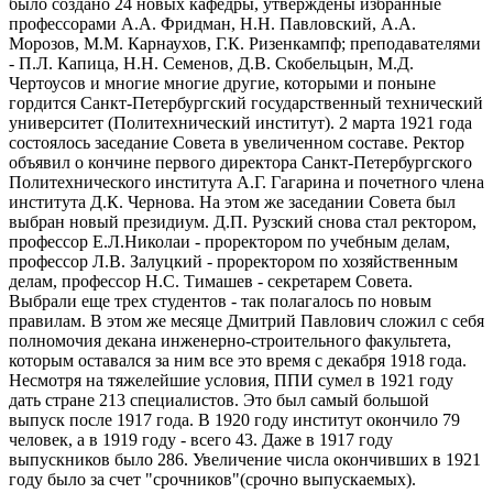
было создано 24 новых кафедры, утверждены избранные
профессорами А.А. Фридман, Н.Н. Павловский, А.А.
Морозов, М.М. Карнаухов, Г.К. Ризенкампф; преподавателями
- П.Л. Капица, Н.Н. Семенов, Д.В. Скобельцын, М.Д.
Чертоусов и многие многие другие, которыми и поныне
гордится Санкт-Петербургский государственный технический
университет (Политехнический институт). 2 марта 1921 года
состоялось заседание Совета в увеличенном составе. Ректор
объявил о кончине первого директора Санкт-Петербургского
Политехнического института А.Г. Гагарина и почетного члена
института Д.К. Чернова. На этом же заседании Совета был
выбран новый президиум. Д.П. Рузский снова стал ректором,
профессор Е.Л.Николаи - проректором по учебным делам,
профессор Л.В. Залуцкий - проректором по хозяйственным
делам, профессор Н.С. Тимашев - секретарем Совета.
Выбрали еще трех студентов - так полагалось по новым
правилам. В этом же месяце Дмитрий Павлович сложил с себя
полномочия декана инженерно-строительного факультета,
которым оставался за ним все это время с декабря 1918 года.
Несмотря на тяжелейшие условия, ППИ сумел в 1921 году
дать стране 213 специалистов. Это был самый большой
выпуск после 1917 года. В 1920 году институт окончило 79
человек, а в 1919 году - всего 43. Даже в 1917 году
выпускников было 286. Увеличение числа окончивших в 1921
году было за счет "срочников"(срочно выпускаемых).