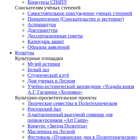
Конкурсы СПбПУ
Соискателям учёных степеней
Самостоятельное присуждение ученых степеней
Прикрепление (Соискательство и экстернат)
Аспирантура
Докторантура
Диссертационные советы
Календарь защит
Образцы заявлений
Культура
Культурные площадки
Музей истории
Белый зал
Студенческий клуб
Дом ученых в Лесном
Учебно-исторический заповедник «Усадьба князя
А.Г. Гагарина «Холомки»
Культурно-просветительские проекты
Творческие семестры в Политехническом
Ректорский бал
Адаптационный выездной семинар для
первокурсников «Art Camp»
Конкурс «Звезда Политеха»
Масленица на Лесной
Фестиваль «Пушкинские дни в Политехническом»