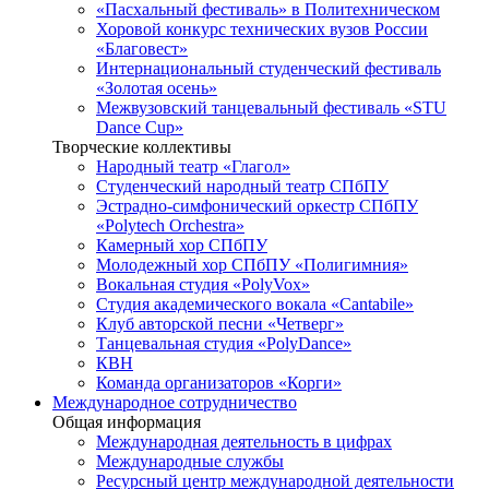
«Пасхальный фестиваль» в Политехническом
Хоровой конкурс технических вузов России
«Благовест»
Интернациональный студенческий фестиваль
«Золотая осень»
Межвузовский танцевальный фестиваль «STU
Dance Cup»
Творческие коллективы
Народный театр «Глагол»
Студенческий народный театр СПбПУ
Эстрадно-симфонический оркестр СПбПУ
«Polytech Orchestra»
Камерный хор СПбПУ
Молодежный хор СПбПУ «Полигимния»
Вокальная студия «PolyVox»
Студия академического вокала «Cantabile»
Клуб авторской песни «Четверг»
Танцевальная студия «PolyDance»
КВН
Команда организаторов «Корги»
Международное сотрудничество
Общая информация
Международная деятельность в цифрах
Международные службы
Ресурсный центр международной деятельности