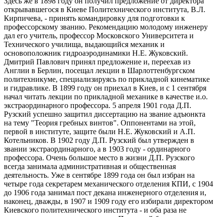
Здесь же в 1898 году он получил предложение от директора
открывавшегося в Киеве Политехнического института, В.Л.
Кирпичева, - принять командировку для подготовки к
профессорскому званию. Рекомендацию молодому инженеру
дал его учитель, профессор Московского Университета и
Технического училища, выдающийся механик и
основоположник гидроаэродинамики Н.Е. Жуковский.
Дмитрий Павлович принял предложение и, переехав из
Англии в Берлин, посещал лекции в Шарлоттенбургском
политехникуме, специализируясь по прикладной кинематике
и гидравлике. В 1899 году он приехал в Киев, и с 1 сентября
начал читать лекции по прикладной механике в качестве и.о.
экстраординарного профессора. 5 апреля 1901 года Д.П.
Рузский успешно защитил диссертацию на звание адъюнкта
на тему "Теория гребных винтов". Оппонентами на этой,
первой в институте, защите были Н.Е. Жуковский и А.П.
Котельников. В 1902 году Д.П. Рузский был утвержден в
звании экстраординарного, а в 1903 году - ординарного
профессора. Очень большое место в жизни Д.П. Рузского
всегда занимала административная и общественная
деятельность. Уже в сентябре 1899 года он был избран на
четыре года секретарем механического отделения КПИ, с 1904
до 1906 года занимал пост декана инженерного отделения и,
наконец, дважды, в 1907 и 1909 году его избирали директором
Киевского политехнического института - и оба раза не