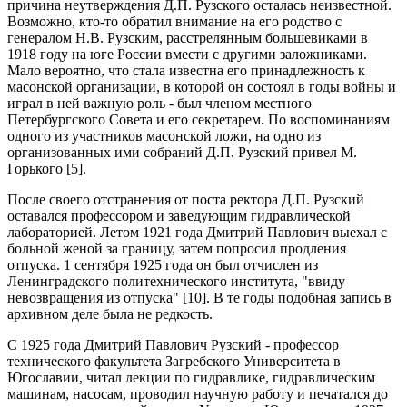
причина неутверждения Д.П. Рузского осталась неизвестной.
Возможно, кто-то обратил внимание на его родство с
генералом Н.В. Рузским, расстрелянным большевиками в
1918 году на юге России вмести с другими заложниками.
Мало вероятно, что стала известна его принадлежность к
масонской организации, в которой он состоял в годы войны и
играл в ней важную роль - был членом местного
Петербургского Совета и его секретарем. По воспоминаниям
одного из участников масонской ложи, на одно из
организованных ими собраний Д.П. Рузский привел М.
Горького [5].
После своего отстранения от поста ректора Д.П. Рузский
оставался профессором и заведующим гидравлической
лабораторией. Летом 1921 года Дмитрий Павлович выехал с
больной женой за границу, затем попросил продления
отпуска. 1 сентября 1925 года он был отчислен из
Ленинградского политехнического института, "ввиду
невозвращения из отпуска" [10]. В те годы подобная запись в
архивном деле была не редкость.
С 1925 года Дмитрий Павлович Рузский - профессор
технического факультета Загребского Университета в
Югославии, читал лекции по гидравлике, гидравлическим
машинам, насосам, проводил научную работу и печатался до