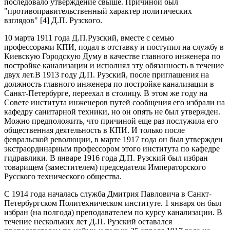
последовало утверждение свыше. Причиной был
"противоправительственный характер политических
взглядов" [4] Д.П. Рузского.
10 марта 1911 года Д.П.Рузский, вместе с семью
профессорами КПИ, подал в отставку и поступил на службу в
Киевскую Городскую Думу в качестве главного инженера по
постройке канализации и исполнял эту обязанность в течение
двух лет.В 1913 году Д.П. Рузский, после приглашения на
должность главного инженера по постройке канализации в
Санкт-Петербурге, переехал в столицу. В этом же году на
Совете института инженеров путей сообщения его избрали на
кафедру санитарной техники, но он опять не был утвержден.
Можно предположить, что причиной еще раз послужила его
общественная деятельность в КПИ. И только после
февральской революции, в марте 1917 года он был утвержден
экстраординарным профессором этого института по кафедре
гидравлики. В январе 1916 года Д.П. Рузский был избран
товарищем (заместителем) председателя Императорского
Русского технического общества.
С 1914 года началась служба Дмитрия Павловича в Санкт-
Петербургском Политехническом институте. 1 января он был
избран (на полгода) преподавателем по курсу канализации. В
течение нескольких лет Д.П. Рузский оставался