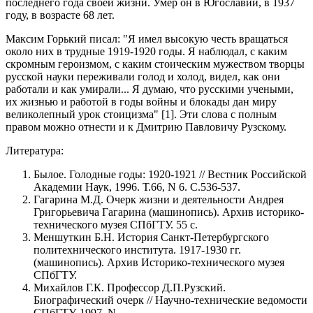
последнего года своей жизни. Умер он в Югославии, в 1937
году, в возрасте 68 лет.
Максим Горький писал: "Я имел высокую честь вращаться
около них в трудные 1919-1920 годы. Я наблюдал, с каким
скромным героизмом, с каким стоическим мужеством творцы
русской науки переживали голод и холод, видел, как они
работали и как умирали... Я думаю, что русскими учеными,
их жизнью и работой в годы войны и блокады дан миру
великолепный урок стоицизма" [1]. Эти слова с полным
правом можно отнести и к Дмитрию Павловичу Рузскому.
Литература:
Былое. Голодные годы: 1920-1921 // Вестник Российской
Академии Наук, 1996. Т.66, N 6. С.536-537.
Гагарина М.Д. Очерк жизни и деятельности Андрея
Григорьевича Гагарина (машинопись). Архив историко-
технического музея СПбГТУ. 55 с.
Меншуткин Б.Н. История Санкт-Петербургского
политехнического института. 1917-1930 гг.
(машинопись). Архив Историко-технического музея
СПбГТУ.
Михайлов Г.К. Профессор Д.П.Рузский.
Биографический очерк // Научно-технические ведомости
СПбГТУ, 1997. N