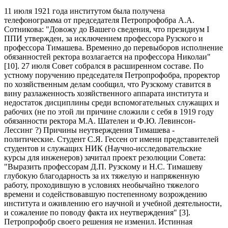
11 июля 1921 года институтом была получена
телефонограмма от председателя Петропрофобра А.А.
Сотникова: "Довожу до Вашего сведения, что президиум I
ППИ утвержден, за исключением профессора Рузского и
профессора Тимашева. Временно до перевыборов исполнение
обязанностей ректора возлагается на профессора Николаи"
[10]. 27 июля Совет собрался в расширенном составе. По
устному поручению председателя Петропрофобра, проректор
по хозяйственным делам сообщил, что Рузскому ставится в
вину разлаженность хозяйственного аппарата института и
недостаток дисциплины среди вспомогательных служащих и
рабочих (не по этой ли причине сложили с себя в 1919 году
обязанности ректора М.А. Шателен и Ф.Ю. Левинсон-
Лессинг ?) Причины неутверждения Тимашева -
политические. Студент С.Я. Гессен от имени представителей
студентов и служащих НИК (Научно-исследовательские
курсы для инженеров) зачитал проект резолюции Совета:
"Выразить профессорам Д.П. Рузскому и Н.С. Тимашеву
глубокую благодарность за их тяжелую и напряженную
работу, проходившую в условиях необычайно тяжелого
времени и содействовавшую постепенному возрождению
института и оживлению его научной и учебной деятельности,
и сожаление по поводу факта их неутверждения" [3].
Петропрофобр своего решения не изменил. Истинная