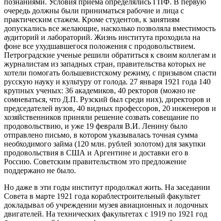
познаниями. Условия приема определялись ГПФ. В первую
очередь должны были приниматься рабочие и лица с
практическим стажем. Кроме студентов, к занятиям
допускались все желающие, насколько позволяла вместимость
аудиторий и лабораторий. Жизнь института проходила на
фоне все ухудшавшегося положения с продовольствием.
Петроградские ученые решили обратиться к своим коллегам и
журналистам из западных стран, правительства которых не
хотели помогать большевистскому режиму, с призывом спасти
русскую науку и культуру от голода. 27 января 1921 года 140
крупных ученых: 36 академиков, 40 ректоров (можно не
сомневаться, что Д.П. Рузский был среди них), директоров и
председателей вузов, 40 видных профессоров, 20 инженеров и
хозяйственников приняли решение созвать совещание по
продовольствию, и уже 19 февраля В.И. Ленину было
отправлено письмо, в котором указывалась точная сумма
необходимого займа (120 млн. рублей золотом) для закупки
продовольствия в США и Аргентине и доставки его в
Россию. Советским правительством это предложение
поддержано не было.
Но даже в эти годы институт продолжал жить. На заседании
Совета в марте 1921 года кораблестроительный факультет
докладывал об учреждении музея авиационных и лодочных
двигателей. На технических факультетах с 1919 по 1921 год