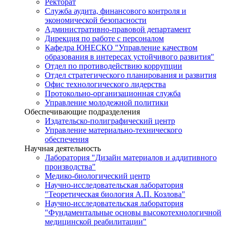
Ректорат
Служба аудита, финансового контроля и
экономической безопасности
Административно-правовой департамент
Дирекция по работе с персоналом
Кафедра ЮНЕСКО "Управление качеством
образования в интересах устойчивого развития"
Отдел по противодействию коррупции
Отдел стратегического планирования и развития
Офис технологического лидерства
Протокольно-организационная служба
Управление молодежной политики
Обеспечивающие подразделения
Издательско-полиграфический центр
Управление материально-технического
обеспечения
Научная деятельность
Лаборатория "Дизайн материалов и аддитивного
производства"
Медико-биологический центр
Научно-исследовательская лаборатория
"Теоретическая биология А.П. Козлова"
Научно-исследовательская лаборатория
"Фундаментальные основы высокотехнологичной
медицинской реабилитации"