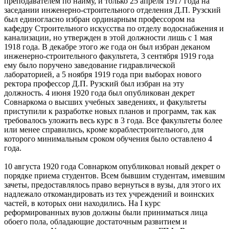
преподавателем по найму, и только 25 апреля 1917 года на
заседании инженерно-строительного отделения Д.П. Рузский
был единогласно избран ординарным профессором на
кафедру Строительного искусства по отделу водоснабжения и
канализации, но утвержден в этой должности лишь с 1 мая
1918 года. В декабре этого же года он был избран деканом
инженерно-строительного факультета, 3 сентября 1919 года
ему было поручено заведование гидравлической
лабораторией, а 5 ноября 1919 года при выборах нового
ректора профессор Д.П. Рузский был избран на эту
должность. 4 июня 1920 года был опубликован декрет
Совнаркома о высших учебных заведениях, и факультеты
приступили к разработке новых планов и программ, так как
требовалось уложить весь курс в 3 года. Все факультеты более
или менее справились, кроме кораблестроительного, для
которого минимальным сроком обучения было оставлено 4
года.
10 августа 1920 года Совнарком опубликовал новый декрет о
порядке приема студентов. Всем бывшим студентам, имевшим
зачеты, предоставлялось право вернуться в вузы, для этого их
надлежало откомандировать из тех учреждений и воинских
частей, в которых они находились. На I курс
реформированных вузов должны были приниматься лица
обоего пола, обладающие достаточным развитием и