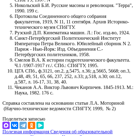
Никольский Б.И. Русские масоны и революция. "Терра",
1990. 199 с.
Протоколы Соединенного общего собрания
факультетов, 1919, N 11, 11 сентября. Архив Историко-
технического музея СПбГТУ.
Рузский Д.П. Кинематика машин. Л.: Гос. изд-во, 1924.
Санкт-Петербургский Политехнический Институт
Императора Петра Великого. Юбилейный сборник N 2.
Париж - Нью-Йорк: Изд. Объединения С.-
Петербургских политехников, 1958.
Смелов В.А. К истории гидротехнического факультета.
Ч.1 /1907-1917 гг./. СПб.: СПбГТУ, 1995.
ЦГА СПб., ф.3121, оп.2, д.5475, л.36; д.5665, 5668; оп.3,
д.48, 49, 51, 65, 66, 237, 252, л.33; д.518, л.30; оп.12,
д.587, л. 16-17, 31, 38, 40.
Чеканов А.А. Виктор Львович Кирпичев. 1845-1913. М.:
Наука, 1982. 176 с.
Справка составлена на основании статьи Л.А. Моториной
(Научно-технические ведомости СПбГТУ, 1999, № 2)
Поделиться записью
Полезная информация
Сведения об образовательной