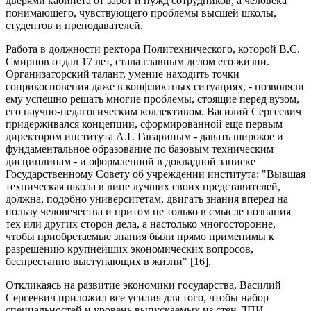
дверями кабинета от забот и нужд сотрудников, а человека
понимающего, чувствующего проблемы высшей школы,
студентов и преподавателей.
Работа в должности ректора Политехнического, которой В.С.
Смирнов отдал 17 лет, стала главным делом его жизни.
Организаторский талант, умение находить точки
соприкосновения даже в конфликтных ситуациях, - позволяли
ему успешно решать многие проблемы, стоящие перед вузом,
его научно-педагогическим коллективом. Василий Сергеевич
придерживался концепции, сформированной еще первым
директором института А.Г. Гагариным - давать широкое и
фундаментальное образование по базовым техническим
дисциплинам - и оформленной в докладной записке
Государственному Совету об учреждении института: "Вывшая
техническая школа в лице лучших своих представителей,
должна, подобно университетам, двигать знания вперед на
пользу человечества и притом не только в cмыcле познания
тех или других сторон дела, а настолько многосторонне,
чтобы приобретаемые знания были прямо применимы к
разрешению крупнейших экономических вопросов,
беcпреcтанно выступающих в жизни" [16].
Откликаясь на развитие экономики государства, Василий
Сергеевич приложил все усилия для того, чтобы набор
специальностей и уровень выпускаемых из стен ЛПИ