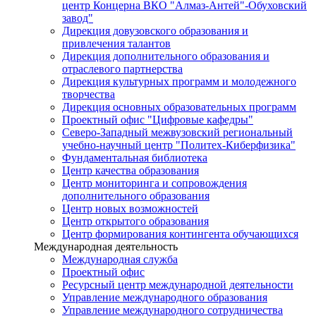
центр Концерна ВКО "Алмаз-Антей"-Обуховский
завод"
Дирекция довузовского образования и
привлечения талантов
Дирекция дополнительного образования и
отраслевого партнерства
Дирекция культурных программ и молодежного
творчества
Дирекция основных образовательных программ
Проектный офис "Цифровые кафедры"
Северо-Западный межвузовский региональный
учебно-научный центр "Политех-Киберфизика"
Фундаментальная библиотека
Центр качества образования
Центр мониторинга и сопровождения
дополнительного образования
Центр новых возможностей
Центр открытого образования
Центр формирования контингента обучающихся
Международная деятельность
Международная служба
Проектный офис
Ресурсный центр международной деятельности
Управление международного образования
Управление международного сотрудничества