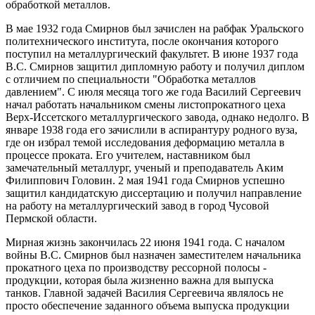
обработкой металлов.
В мае 1932 года Смирнов был зачислен на рабфак Уральского
политехнического института, после окончания которого
поступил на металлургический факультет. В июне 1937 года
В.С. Смирнов защитил дипломную работу и получил диплом
с отличием по специальности "Обработка металлов
давлением". С июля месяца того же года Василий Сергеевич
начал работать начальником смены листопрокатного цеха
Верх-Иссетского металлургического завода, однако недолго. В
январе 1938 года его зачислили в аспирантуру родного вуза,
где он избрал темой исследования деформацию металла в
процессе проката. Его учителем, наставником был
замечательный металлург, ученый и преподаватель Аким
Филиппович Головин. 2 мая 1941 года Смирнов успешно
защитил кандидатскую диссертацию и получил направление
на работу на металлургический завод в город Чусовой
Пермской области.
Мирная жизнь закончилась 22 июня 1941 года. С началом
войны В.С. Смирнов был назначен заместителем начальника
прокатного цеха по производству рессорной полосы -
продукции, которая была жизненно важна для выпуска
танков. Главной задачей Василия Сергеевича являлось не
просто обеспечение заданного объема выпуска продукции