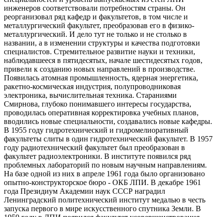
инженеров соответствовали потребностям страны. Он
реорганизовал ряд кафедр и факультетов, в том числе и
металлургический факультет, преобразовав его в физико-
металлургический. И дело тут не только и не столько в
названии, а в изменении структуры и качества подготовки
специалистов. Стремительное развитие науки и техники,
наблюдавшееся в пятидесятых, начале шестидесятых годов,
привели к созданию новых направлений в производстве.
Появилась атомная промышленность, ядерная энергетика,
ракетно-космическая индустрия, полупроводниковая
электроника, вычислительная техника. Стараниями
Смирнова, глубоко понимавшего интересы государства,
проводилась оперативная корректировка учебных планов,
вводились новые специальности, создавались новые кафедры.
В 1955 году гидротехнический и гидромелиоративный
факультеты слиты в один гидротехнический факультет. В 1957
году радиотехнический факультет был преобразован в
факультет радиоэлектроники. В институте появился ряд
проблемных лабораторий по новым научным направлениям.
На базе одной из них в апреле 1961 года было организовано
опытно-конструкторское бюро - ОКБ ЛПИ. В декабре 1961
года Президиум Академии наук СССР наградил
Ленинградский политехнический институт медалью в честь
запуска первого в мире искусственного спутника Земли. В