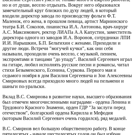
но и от души, весело отдыхать. Вокруг него образовался
замечательный круг близких по духу людей, в который
входили директор завода по производству фольги Ф.Т.
Маленок, его жена, в прошлом певица, артист Мариинского
театра Б.И. Соколов, пианистка И.А. Антонова, врач-хирург
А.С. Максимович, ректор ЛИАПа А.А Капустин, заместитель
директора одного из заводов И.А. Воронов, сотрудники ЛПИ
И.И. Нарышкин, Б.П. Бельтихин с женами. Приходили и
другие люди. Встречи "могучей кучки", как они себя
называли, проходили очень весело, с музыкой, пением,
экспромтами и танцами "до упаду". Василий Сергеевич играл
на гитаре, любил исполнять русские песни и романсы, читал
стихи Безыменского, Есенина, Суркова. Первого мая и
седьмого ноября в дом Василия Сергеевича и Зои Алексеевны
Смирновых всегда приходило много людей на пельмени и
шаньги по-уральски.
Вклад В.С. Смирнова в развитие науки, высшего образования
был отмечен многочисленными наградами - ордена Ленина и
Трудового Красного Знамени, орден ГДР "За заслуги перед
отечеством", болгарский ордена Кирилла и Мефодия
(которым Василий Сергеевич очень гордился), ряд медалей.
В.С. Смирнов вел большую общественную работу. В конце
пятидесятых - начале шестидесятых годов он был избран