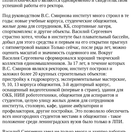
Политехнического являются одновременно и свидетельством
успешной работы его ректора.
Под руководством В.С. Смирнова институт много строил в те
годы: новые учебные корпуса, студенческие общежития,
жилые дома для сотрудников, КБ, спортивные лагеря,
спорткомплекс и другие объекты. Василий Сергеевич
страстно хотел, чтобы в институте был плавательный бассейн,
добыл для этого средства и первым на его открытии прыгнул
с пятиметровой вышки Только сейчас, после ряда лет, можно
оценить масштаб и значимость содеянного им. Вокруг
Василия Сергеевича сформировался хороший творческий
коллектив единомышленников. За 17 лет, в течение которых
В.С. Смирнов являлся ректором, институт построил и
заложил более 20 крупных строительных объектов:
пристройку к гидрокорпусу, экспериментальные мастерские,
9, 10, 13 корпуса общежития, 3-й аудиторный корпус,
оснащенный видеотехникой (впервые в стране), здания для
ОКБ, НИИ робототехники, общежития для аспирантов и
студентов, целую улицу жилых домов для сотрудников
института, столовую, кафе, здание амбулатории и
профилактория, другие постройки. Это позволило обеспечить
всех иногородних студентов местами в общежитии - такое
положение среди ленинградских вузов было только в ЛПИ.
Василий Сергеевич умел не только много и азартно работать,