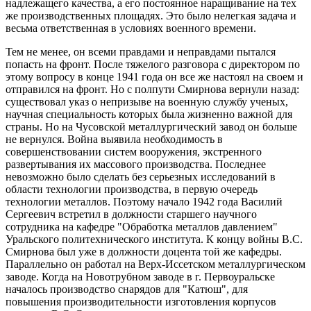
надлежащего качества, а его постоянное наращивание на тех
же производственных площадях. Это было нелегкая задача и
весьма ответственная в условиях военного времени.
Тем не менее, он всеми правдами и неправдами пытался
попасть на фронт. После тяжелого разговора с директором по
этому вопросу в конце 1941 года он все же настоял на своем и
отправился на фронт. Но с полпути Смирнова вернули назад:
существовал указ о непризыве на военную службу ученых,
научная специальность которых была жизненно важной для
страны. Но на Чусовской металлургический завод он больше
не вернулся. Война выявила необходимость в
совершенствовании систем вооружения, экстренного
развертывания их массового производства. Последнее
невозможно было сделать без серьезных исследований в
области технологии производства, в первую очередь
технологии металлов. Поэтому начало 1942 года Василий
Сергеевич встретил в должности старшего научного
сотрудника на кафедре "Обработка металлов давлением"
Уральского политехнического института. К концу войны В.С.
Смирнова был уже в должности доцента той же кафедры.
Параллельно он работал на Верх-Иссетском металлургическом
заводе. Когда на Новотрубном заводе в г. Первоуральске
началось производство снарядов для "Катюш", для
повышения производительности изготовления корпусов