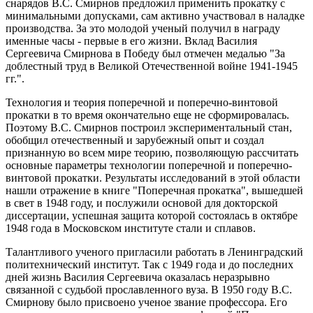
снарядов В.С. Смирнов предложил применить прокатку с
минимальными допусками, сам активно участвовал в наладке
производства. За это молодой ученый получил в награду
именные часы - первые в его жизни. Вклад Василия
Сергеевича Смирнова в Победу был отмечен медалью "За
доблестный труд в Великой Отечественной войне 1941-1945
гг.".
Технология и теория поперечной и поперечно-винтовой
прокатки в то время окончательно еще не сформировалась.
Поэтому В.С. Смирнов построил экспериментальный стан,
обобщил отечественный и зарубежный опыт и создал
признанную во всем мире теорию, позволяющую рассчитать
основные параметры технологии поперечной и поперечно-
винтовой прокатки. Результаты исследований в этой области
нашли отражение в книге "Поперечная прокатка", вышедшей
в свет в 1948 году, и послужили основой для докторской
диссертации, успешная защита которой состоялась в октябре
1948 года в Московском институте стали и сплавов.
Талантливого ученого пригласили работать в Ленинградский
политехнический институт. Так с 1949 года и до последних
дней жизнь Василия Сергеевича оказалась неразрывно
связанной с судьбой прославленного вуза. В 1950 году В.С.
Смирнову было присвоено ученое звание профессора. Его