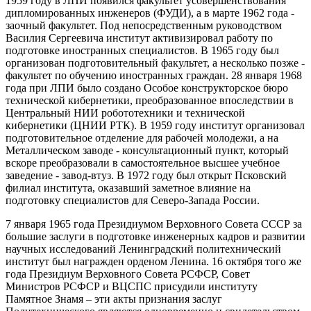
1959 году в ЛПИ появился факультет усовершенствования
дипломированных инженеров (ФУДИ), а в марте 1962 года -
заочный факультет. Под непосредственным руководством
Василия Сергеевича институт активизировал работу по
подготовке иностранных специалистов. В 1965 году был
организован подготовительный факультет, а несколько позже -
факультет по обучению иностранных граждан. 28 января 1968
года при ЛПИ было создано Особое конструкторское бюро
технической кибернетики, преобразованное впоследствии в
Центральный НИИ робототехники и технической
кибернетики (ЦНИИ РТК). В 1959 году институт организовал
подготовительное отделение для рабочей молодежи, а на
Металлическом заводе - консультационный пункт, который
вскоре преобразовали в самостоятельное высшее учебное
заведение - завод-втуз. В 1972 году был открыт Псковский
филиал института, оказавший заметное влияние на
подготовку специалистов для Северо-Запада России.
7 января 1965 года Президиумом Верховного Совета СССР за
большие заслуги в подготовке инженерных кадров и развитии
научных исследований Ленинградский политехнический
институт был награжден орденом Ленина. 16 октября того же
года Президиум Верховного Совета РСФСР, Совет
Министров РСФСР и ВЦСПС присудили институту
Памятное Знамя – эти акты признания заслуг