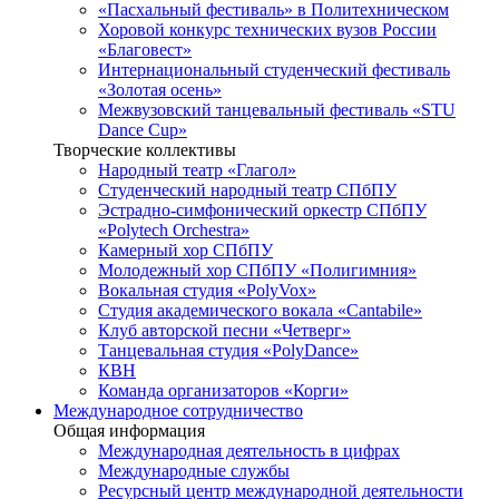
«Пасхальный фестиваль» в Политехническом
Хоровой конкурс технических вузов России
«Благовест»
Интернациональный студенческий фестиваль
«Золотая осень»
Межвузовский танцевальный фестиваль «STU
Dance Cup»
Творческие коллективы
Народный театр «Глагол»
Студенческий народный театр СПбПУ
Эстрадно-симфонический оркестр СПбПУ
«Polytech Orchestra»
Камерный хор СПбПУ
Молодежный хор СПбПУ «Полигимния»
Вокальная студия «PolyVox»
Студия академического вокала «Cantabile»
Клуб авторской песни «Четверг»
Танцевальная студия «PolyDance»
КВН
Команда организаторов «Корги»
Международное сотрудничество
Общая информация
Международная деятельность в цифрах
Международные службы
Ресурсный центр международной деятельности