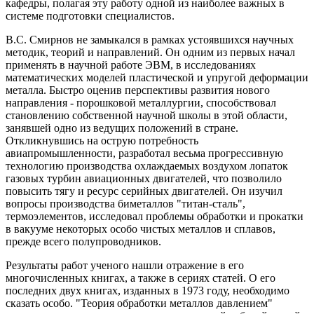
кафедры, полагая эту работу одной из наиболее важных в
системе подготовки специалистов.
В.С. Смирнов не замыкался в рамках устоявшихся научных
методик, теорий и направлений. Он одним из первых начал
применять в научной работе ЭВМ, в исследованиях
математических моделей пластической и упругой деформации
металла. Быстро оценив перспективы развития нового
направления - порошковой металлургии, способствовал
становлению собственной научной школы в этой области,
занявшей одно из ведущих положений в стране.
Откликнувшись на острую потребность
авиапромышленности, разработал весьма прогрессивную
технологию производства охлаждаемых воздухом лопаток
газовых турбин авиационных двигателей, что позволило
повысить тягу и ресурс серийных двигателей. Он изучил
вопросы производства биметаллов "титан-сталь",
термоэлементов, исследовал проблемы обработки и прокатки
в вакууме некоторых особо чистых металлов и сплавов,
прежде всего полупроводников.
Результаты работ ученого нашли отражение в его
многочисленных книгах, а также в сериях статей. О его
последних двух книгах, изданных в 1973 году, необходимо
сказать особо. "Теория обработки металлов давлением"