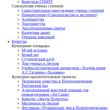
Конкурсы СПбПУ
Соискателям учёных степеней
Самостоятельное присуждение ученых степеней
Прикрепление (Соискательство и экстернат)
Аспирантура
Докторантура
Диссертационные советы
Календарь защит
Образцы заявлений
Культура
Культурные площадки
Музей истории
Белый зал
Студенческий клуб
Дом ученых в Лесном
Учебно-исторический заповедник «Усадьба князя
А.Г. Гагарина «Холомки»
Культурно-просветительские проекты
Творческие семестры в Политехническом
Ректорский бал
Адаптационный выездной семинар для
первокурсников «Art Camp»
Конкурс «Звезда Политеха»
Масленица на Лесной
Фестиваль «Пушкинские дни в Политехническом»