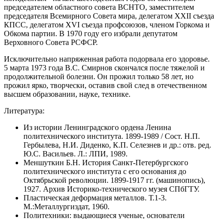
председателем областного совета ВСНТО, заместителем
председателя Всемирного Совета мира, делегатом XXII съезда
КПСС, делегатом XVI съезда профсоюзов, членом Горкома и
Обкома партии. В 1970 году его избрали депутатом
Верховного Совета РСФСР.
Исключительно напряженная работа подорвала его здоровье.
5 марта 1973 года В.С. Смирнов скончался после тяжелой и
продолжительной болезни. Он прожил только 58 лет, но
прожил ярко, творчески, оставив свой след в отечественном
высшем образовании, науке, технике.
Литература:
Из истории Ленинградского ордена Ленина
политехнического института. 1899-1989 / Сост. Н.П.
Гербылева, Н.И. Диденко, К.П. Селезнев и др.: отв. ред.
Ю.С. Васильев. Л.: ЛПИ, 1989.
Меншуткин Б.Н. История Санкт-Петербургского
политехнического института с его основания до
Октябрьской революции. 1899-1917 гг. (машинопись),
1927. Архив Историко-технического музея СПбГТУ.
Пластическая деформация металлов. Т.1-3.
М.:Металлургиздат, 1960.
Политехники: выдающиеся ученые, основатели