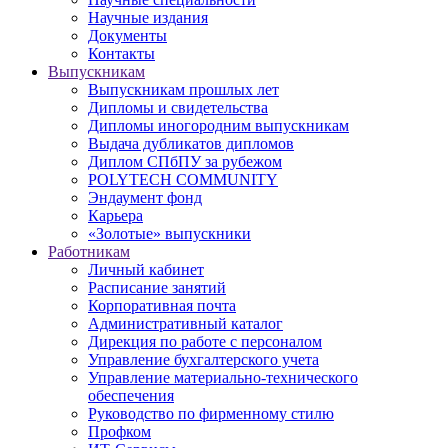
Научные издания
Документы
Контакты
Выпускникам
Выпускникам прошлых лет
Дипломы и свидетельства
Дипломы иногородним выпускникам
Выдача дубликатов дипломов
Диплом СПбПУ за рубежом
POLYTECH COMMUNITY
Эндаумент фонд
Карьера
«Золотые» выпускники
Работникам
Личный кабинет
Расписание занятий
Корпоративная почта
Административный каталог
Дирекция по работе с персоналом
Управление бухгалтерского учета
Управление материально-технического
обеспечения
Руководство по фирменному стилю
Профком