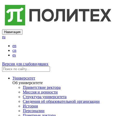
Навигация
ru
en
cn
es
Версия для слабовидящих
Университет
Об университете
Приветствие ректора
Миссия и ценности
Структура университета
Сведения об образовательной организации
История
Персоналии
Почетные доктора