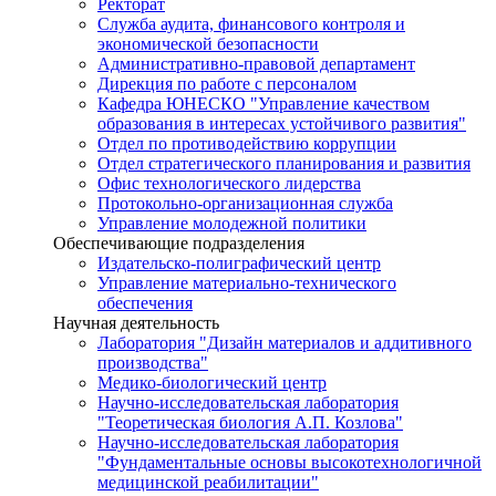
Ректорат
Служба аудита, финансового контроля и
экономической безопасности
Административно-правовой департамент
Дирекция по работе с персоналом
Кафедра ЮНЕСКО "Управление качеством
образования в интересах устойчивого развития"
Отдел по противодействию коррупции
Отдел стратегического планирования и развития
Офис технологического лидерства
Протокольно-организационная служба
Управление молодежной политики
Обеспечивающие подразделения
Издательско-полиграфический центр
Управление материально-технического
обеспечения
Научная деятельность
Лаборатория "Дизайн материалов и аддитивного
производства"
Медико-биологический центр
Научно-исследовательская лаборатория
"Теоретическая биология А.П. Козлова"
Научно-исследовательская лаборатория
"Фундаментальные основы высокотехнологичной
медицинской реабилитации"