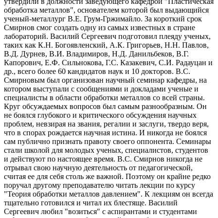
утвердили в должности заведующего кафедрой "Пластическая
обработка металлов", основателем которой был выдающийся
ученый-металлург В.Е. Грум-Гржимайло. За короткий срок
Смирнов смог создать одну из самых известных в стране
лабораторий. Василий Сергеевич подготовил плеяду ученых,
таких как К.Н. Богоявленский, А.К. Григорьев, Н.Н. Павлов,
В.Д. Дурнев, В.И. Владимиров, Н.Д. Данильбеков, В.Г.
Капорович, Е.Ф. Сильнокова, Г.С. Казакевич, С.И. Радауцан и
др., всего более 60 кандидатов наук и 10 докторов. В.С.
Смирновым был организован научный семинар кафедры, на
котором выступали с сообщениями и докладами ученые и
специалисты в области обработки металлов со всей страны.
Круг обсуждаемых вопросов был самым разнообразным. Он
не боялся глубокого и критического обсуждения научных
проблем, невзирая на звания, регалии и заслуги, твердо веря,
что в спорах рождается научная истина. И никогда не боялся
сам публично признать правоту своего оппонента. Семинары
стали школой для молодых ученых, специалистов, студентов
и действуют по настоящее время. В.С. Смирнов никогда не
отрывал свою научную деятельность от педагогической,
считая ее для себя столь же важной. Поэтому он крайне редко
поручал другому преподавателю читать лекции по курсу
"Теория обработки металлов давлением". К лекциям он всегда
тщательно готовился и читал их блестяще. Василий
Сергеевич любил "возиться" с аспирантами и студентами