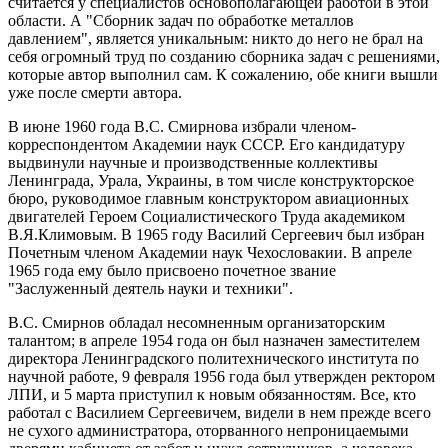
считается у специалистов основополагающей работой в этой
области. А "Сборник задач по обработке металлов
давлением", является уникальным: никто до него не брал на
себя огромный труд по созданию сборника задач с решениями,
которые автор выполнил сам. К сожалению, обе книги вышли
уже после смерти автора.
В июне 1960 года В.С. Смирнова избрали членом-
корреспондентом Академии наук СССР. Его кандидатуру
выдвинули научные и производственные коллективы
Ленинграда, Урала, Украины, в том числе конструкторское
бюро, руководимое главным конструктором авиационных
двигателей Героем Социалистического Труда академиком
В.Я.Климовым. В 1965 году Василий Сергеевич был избран
Почетным членом Академии наук Чехословакии. В апреле
1965 года ему было присвоено почетное звание
"Заслуженный деятель науки и техники".
В.С. Смирнов обладал несомненным организаторским
талантом; в апреле 1954 года он был назначен заместителем
директора Ленинградского политехнического института по
научной работе, 9 февраля 1956 года был утвержден ректором
ЛПИ, и 5 марта приступил к новым обязанностям. Все, кто
работал с Василием Сергеевичем, видели в нем прежде всего
не сухого администратора, оторванного непроницаемыми