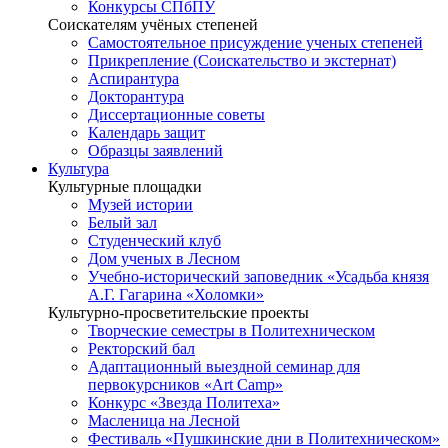
Конкурсы СПбПУ
Соискателям учёных степеней
Самостоятельное присуждение ученых степеней
Прикрепление (Соискательство и экстернат)
Аспирантура
Докторантура
Диссертационные советы
Календарь защит
Образцы заявлений
Культура
Культурные площадки
Музей истории
Белый зал
Студенческий клуб
Дом ученых в Лесном
Учебно-исторический заповедник «Усадьба князя
А.Г. Гагарина «Холомки»
Культурно-просветительские проекты
Творческие семестры в Политехническом
Ректорский бал
Адаптационный выездной семинар для
первокурсников «Art Camp»
Конкурс «Звезда Политеха»
Масленица на Лесной
Фестиваль «Пушкинские дни в Политехническом»