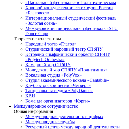
«Пасхальный фестиваль» в Политехническом
Хоровой конкурс технических вузов России
«Благовест»
Интернациональный студенческий фестиваль
«Золотая осень»
Межвузовский танцевальный фестиваль «STU
Dance Cup»
Творческие коллективы
Народный театр «Глагол»
Студенческий народный театр СПбПУ
Эстрадно-симфонический оркестр СПбПУ
«Polytech Orchestra»
Камерный хор СПбПУ
Молодежный хор СПбПУ «Полигимния»
Вокальная студия «PolyVox»
Студия академического вокала «Cantabile»
Клуб авторской песни «Четверг»
Танцевальная студия «PolyDance»
КВН
Команда организаторов «Корги»
Международное сотрудничество
Общая информация
Международная деятельность в цифрах
Международные службы
Ресурсный центр международной деятельности