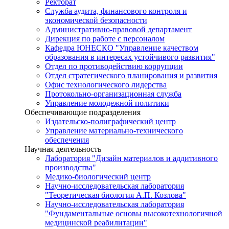
Ректорат
Служба аудита, финансового контроля и
экономической безопасности
Административно-правовой департамент
Дирекция по работе с персоналом
Кафедра ЮНЕСКО "Управление качеством
образования в интересах устойчивого развития"
Отдел по противодействию коррупции
Отдел стратегического планирования и развития
Офис технологического лидерства
Протокольно-организационная служба
Управление молодежной политики
Обеспечивающие подразделения
Издательско-полиграфический центр
Управление материально-технического
обеспечения
Научная деятельность
Лаборатория "Дизайн материалов и аддитивного
производства"
Медико-биологический центр
Научно-исследовательская лаборатория
"Теоретическая биология А.П. Козлова"
Научно-исследовательская лаборатория
"Фундаментальные основы высокотехнологичной
медицинской реабилитации"