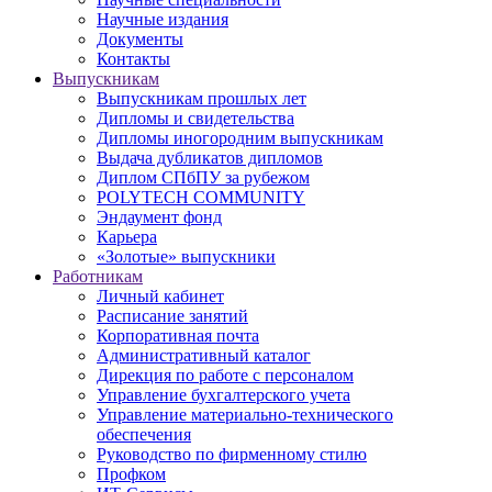
Научные издания
Документы
Контакты
Выпускникам
Выпускникам прошлых лет
Дипломы и свидетельства
Дипломы иногородним выпускникам
Выдача дубликатов дипломов
Диплом СПбПУ за рубежом
POLYTECH COMMUNITY
Эндаумент фонд
Карьера
«Золотые» выпускники
Работникам
Личный кабинет
Расписание занятий
Корпоративная почта
Административный каталог
Дирекция по работе с персоналом
Управление бухгалтерского учета
Управление материально-технического
обеспечения
Руководство по фирменному стилю
Профком