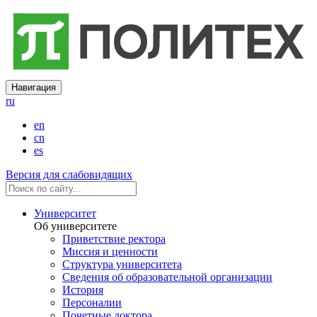
Навигация
ru
en
cn
es
Версия для слабовидящих
Университет
Об университете
Приветствие ректора
Миссия и ценности
Структура университета
Сведения об образовательной организации
История
Персоналии
Почетные доктора