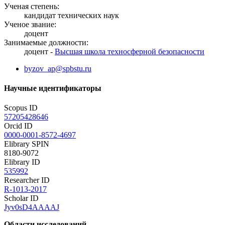
Ученая степень:
кандидат технических наук
Ученое звание:
доцент
Занимаемые должности:
доцент -
Высшая школа техносферной безопасности
byzov_ap@spbstu.ru
Научные идентификаторы
Scopus ID
57205428646
Orcid ID
0000-0001-8572-4697
Elibrary SPIN
8180-9072
Elibrary ID
535992
Researcher ID
R-1013-2017
Scholar ID
Jyv0sD4AAAAJ
Области исследований