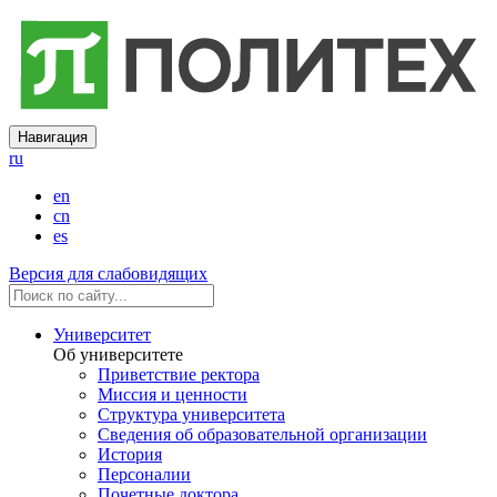
Навигация
ru
en
cn
es
Версия для слабовидящих
Университет
Об университете
Приветствие ректора
Миссия и ценности
Структура университета
Сведения об образовательной организации
История
Персоналии
Почетные доктора