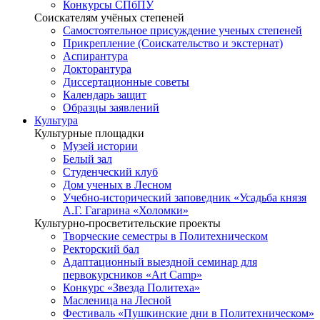
Конкурсы СПбПУ
Соискателям учёных степеней
Самостоятельное присуждение ученых степеней
Прикрепление (Соискательство и экстернат)
Аспирантура
Докторантура
Диссертационные советы
Календарь защит
Образцы заявлений
Культура
Культурные площадки
Музей истории
Белый зал
Студенческий клуб
Дом ученых в Лесном
Учебно-исторический заповедник «Усадьба князя
А.Г. Гагарина «Холомки»
Культурно-просветительские проекты
Творческие семестры в Политехническом
Ректорский бал
Адаптационный выездной семинар для
первокурсников «Art Camp»
Конкурс «Звезда Политеха»
Масленица на Лесной
Фестиваль «Пушкинские дни в Политехническом»