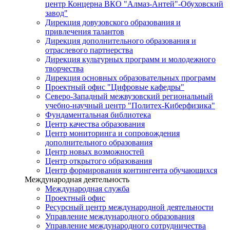
центр Концерна ВКО "Алмаз-Антей"-Обуховский
завод"
Дирекция довузовского образования и
привлечения талантов
Дирекция дополнительного образования и
отраслевого партнерства
Дирекция культурных программ и молодежного
творчества
Дирекция основных образовательных программ
Проектный офис "Цифровые кафедры"
Северо-Западный межвузовский региональный
учебно-научный центр "Политех-Киберфизика"
Фундаментальная библиотека
Центр качества образования
Центр мониторинга и сопровождения
дополнительного образования
Центр новых возможностей
Центр открытого образования
Центр формирования контингента обучающихся
Международная деятельность
Международная служба
Проектный офис
Ресурсный центр международной деятельности
Управление международного образования
Управление международного сотрудничества