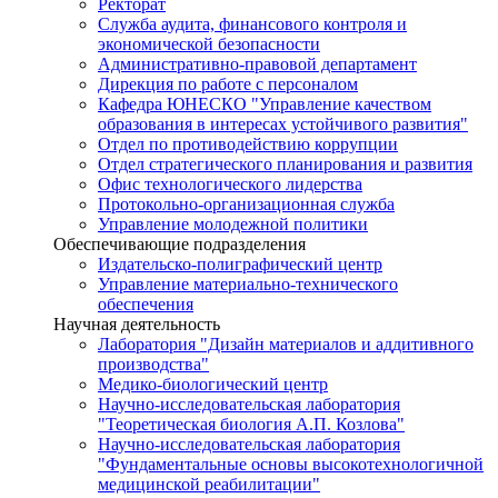
Ректорат
Служба аудита, финансового контроля и
экономической безопасности
Административно-правовой департамент
Дирекция по работе с персоналом
Кафедра ЮНЕСКО "Управление качеством
образования в интересах устойчивого развития"
Отдел по противодействию коррупции
Отдел стратегического планирования и развития
Офис технологического лидерства
Протокольно-организационная служба
Управление молодежной политики
Обеспечивающие подразделения
Издательско-полиграфический центр
Управление материально-технического
обеспечения
Научная деятельность
Лаборатория "Дизайн материалов и аддитивного
производства"
Медико-биологический центр
Научно-исследовательская лаборатория
"Теоретическая биология А.П. Козлова"
Научно-исследовательская лаборатория
"Фундаментальные основы высокотехнологичной
медицинской реабилитации"