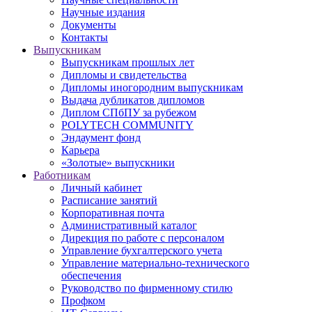
Научные издания
Документы
Контакты
Выпускникам
Выпускникам прошлых лет
Дипломы и свидетельства
Дипломы иногородним выпускникам
Выдача дубликатов дипломов
Диплом СПбПУ за рубежом
POLYTECH COMMUNITY
Эндаумент фонд
Карьера
«Золотые» выпускники
Работникам
Личный кабинет
Расписание занятий
Корпоративная почта
Административный каталог
Дирекция по работе с персоналом
Управление бухгалтерского учета
Управление материально-технического
обеспечения
Руководство по фирменному стилю
Профком