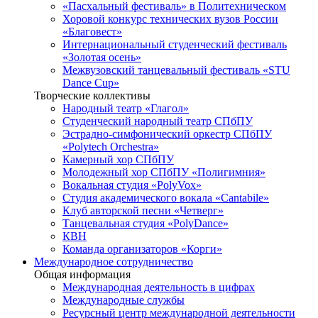
«Пасхальный фестиваль» в Политехническом
Хоровой конкурс технических вузов России
«Благовест»
Интернациональный студенческий фестиваль
«Золотая осень»
Межвузовский танцевальный фестиваль «STU
Dance Cup»
Творческие коллективы
Народный театр «Глагол»
Студенческий народный театр СПбПУ
Эстрадно-симфонический оркестр СПбПУ
«Polytech Orchestra»
Камерный хор СПбПУ
Молодежный хор СПбПУ «Полигимния»
Вокальная студия «PolyVox»
Студия академического вокала «Cantabile»
Клуб авторской песни «Четверг»
Танцевальная студия «PolyDance»
КВН
Команда организаторов «Корги»
Международное сотрудничество
Общая информация
Международная деятельность в цифрах
Международные службы
Ресурсный центр международной деятельности