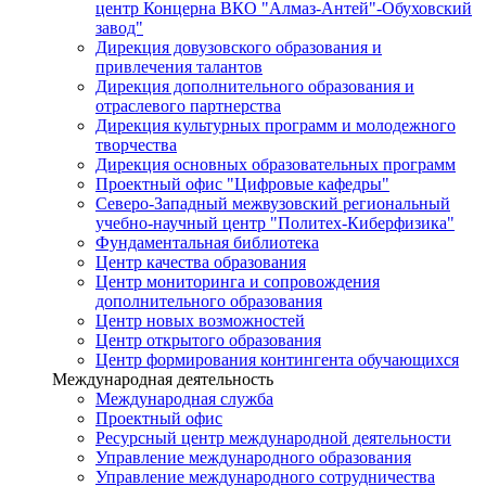
центр Концерна ВКО "Алмаз-Антей"-Обуховский
завод"
Дирекция довузовского образования и
привлечения талантов
Дирекция дополнительного образования и
отраслевого партнерства
Дирекция культурных программ и молодежного
творчества
Дирекция основных образовательных программ
Проектный офис "Цифровые кафедры"
Северо-Западный межвузовский региональный
учебно-научный центр "Политех-Киберфизика"
Фундаментальная библиотека
Центр качества образования
Центр мониторинга и сопровождения
дополнительного образования
Центр новых возможностей
Центр открытого образования
Центр формирования контингента обучающихся
Международная деятельность
Международная служба
Проектный офис
Ресурсный центр международной деятельности
Управление международного образования
Управление международного сотрудничества