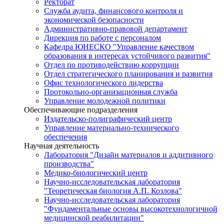
Ректорат
Служба аудита, финансового контроля и
экономической безопасности
Административно-правовой департамент
Дирекция по работе с персоналом
Кафедра ЮНЕСКО "Управление качеством
образования в интересах устойчивого развития"
Отдел по противодействию коррупции
Отдел стратегического планирования и развития
Офис технологического лидерства
Протокольно-организационная служба
Управление молодежной политики
Обеспечивающие подразделения
Издательско-полиграфический центр
Управление материально-технического
обеспечения
Научная деятельность
Лаборатория "Дизайн материалов и аддитивного
производства"
Медико-биологический центр
Научно-исследовательская лаборатория
"Теоретическая биология А.П. Козлова"
Научно-исследовательская лаборатория
"Фундаментальные основы высокотехнологичной
медицинской реабилитации"