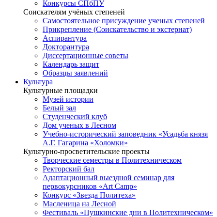
Конкурсы СПбПУ
Соискателям учёных степеней
Самостоятельное присуждение ученых степеней
Прикрепление (Соискательство и экстернат)
Аспирантура
Докторантура
Диссертационные советы
Календарь защит
Образцы заявлений
Культура
Культурные площадки
Музей истории
Белый зал
Студенческий клуб
Дом ученых в Лесном
Учебно-исторический заповедник «Усадьба князя
А.Г. Гагарина «Холомки»
Культурно-просветительские проекты
Творческие семестры в Политехническом
Ректорский бал
Адаптационный выездной семинар для
первокурсников «Art Camp»
Конкурс «Звезда Политеха»
Масленица на Лесной
Фестиваль «Пушкинские дни в Политехническом»