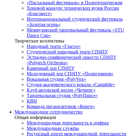
«Пасхальный фестиваль» в Политехническом
Хоровой конкурс технических вузов России
«Благовест»
Интернациональный студенческий фестиваль
«Золотая осень»
Межвузовский танцевальный фестиваль «STU
Dance Cup»
Творческие коллективы
Народный театр «Глагол»
Студенческий народный театр СПбПУ
Эстрадно-симфонический оркестр СПбПУ
«Polytech Orchestra»
Камерный хор СПбПУ
Молодежный хор СПбПУ «Полигимния»
Вокальная студия «PolyVox»
Студия академического вокала «Cantabile»
Клуб авторской песни «Четверг»
Танцевальная студия «PolyDance»
КВН
Команда организаторов «Корги»
Международное сотрудничество
Общая информация
Международная деятельность в цифрах
Международные службы
Ресурсный центр международной деятельности