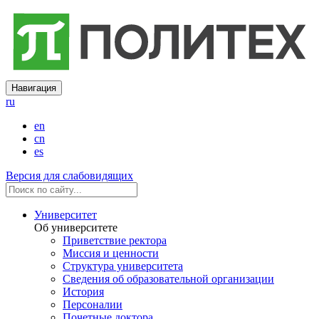
Навигация
ru
en
cn
es
Версия для слабовидящих
Университет
Об университете
Приветствие ректора
Миссия и ценности
Структура университета
Сведения об образовательной организации
История
Персоналии
Почетные доктора