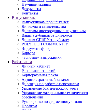
Научные издания
Документы
Контакты
Выпускникам
Выпускникам прошлых лет
Дипломы и свидетельства
Дипломы иногородним выпускникам
Выдача дубликатов дипломов
Диплом СПбПУ за рубежом
POLYTECH COMMUNITY
Эндаумент фонд
Карьера
«Золотые» выпускники
Работникам
Личный кабинет
Расписание занятий
Корпоративная почта
Административный каталог
Дирекция по работе с персоналом
Управление бухгалтерского учета
Управление материально-технического
обеспечения
Руководство по фирменному стилю
Профком