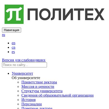
Навигация
ru
en
cn
es
Версия для слабовидящих
Университет
Об университете
Приветствие ректора
Миссия и ценности
Структура университета
Сведения об образовательной организации
История
Персоналии
Почетные доктора