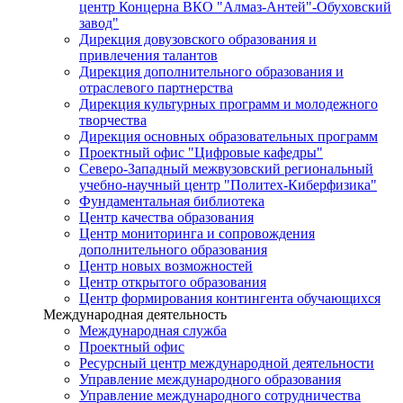
центр Концерна ВКО "Алмаз-Антей"-Обуховский
завод"
Дирекция довузовского образования и
привлечения талантов
Дирекция дополнительного образования и
отраслевого партнерства
Дирекция культурных программ и молодежного
творчества
Дирекция основных образовательных программ
Проектный офис "Цифровые кафедры"
Северо-Западный межвузовский региональный
учебно-научный центр "Политех-Киберфизика"
Фундаментальная библиотека
Центр качества образования
Центр мониторинга и сопровождения
дополнительного образования
Центр новых возможностей
Центр открытого образования
Центр формирования контингента обучающихся
Международная деятельность
Международная служба
Проектный офис
Ресурсный центр международной деятельности
Управление международного образования
Управление международного сотрудничества