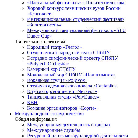
«Пасхальный фестиваль» в Политехническом
Хоровой конкурс технических вузов России
«Благовест»
Интернациональный студенческий фестиваль
«Золотая осень»
Межвузовский танцевальный фестиваль «STU
Dance Cup»
Творческие коллективы
Народный театр «Глагол»
Студенческий народный театр СПбПУ
Эстрадно-симфонический оркестр СПбПУ
«Polytech Orchestra»
Камерный хор СПбПУ
Молодежный хор СПбПУ «Полигимния»
Вокальная студия «PolyVox»
Студия академического вокала «Cantabile»
Клуб авторской песни «Четверг»
Танцевальная студия «PolyDance»
КВН
Команда организаторов «Корги»
Международное сотрудничество
Общая информация
Международная деятельность в цифрах
Международные службы
Ресурсный центр международной деятельности