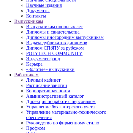
Научные издания
Документы
Контакты
Выпускникам
Выпускникам прошлых лет
Дипломы и свидетельства
Дипломы иногородним выпускникам
Выдача дубликатов дипломов
Диплом СПбПУ за рубежом
POLYTECH COMMUNITY
Эндаумент фонд
Карьера
«Золотые» выпускники
Работникам
Личный кабинет
Расписание занятий
Корпоративная почта
Административный каталог
Дирекция по работе с персоналом
Управление бухгалтерского учета
Управление материально-технического
обеспечения
Руководство по фирменному стилю
Профком