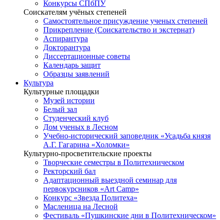
Конкурсы СПбПУ
Соискателям учёных степеней
Самостоятельное присуждение ученых степеней
Прикрепление (Соискательство и экстернат)
Аспирантура
Докторантура
Диссертационные советы
Календарь защит
Образцы заявлений
Культура
Культурные площадки
Музей истории
Белый зал
Студенческий клуб
Дом ученых в Лесном
Учебно-исторический заповедник «Усадьба князя
А.Г. Гагарина «Холомки»
Культурно-просветительские проекты
Творческие семестры в Политехническом
Ректорский бал
Адаптационный выездной семинар для
первокурсников «Art Camp»
Конкурс «Звезда Политеха»
Масленица на Лесной
Фестиваль «Пушкинские дни в Политехническом»