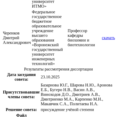
университет
ИТМО»
Федеральное
государственное
бюджетное
образовательное
учреждение
Профессор
Черенков
высшего
кафедры
Дмитрий
скачать
образования
биохимии и
Александрович
«Воронежский
биотехнологии
государственный
университет
инженерных
технологий»
Результаты рассмотрения диссертации
Дата заседания
23.10.2025
совета:
Базарнова Ю.Г., Шарова Н.Ю., Аронова
Е.Б., Бугеро Н.В., Васин А.В.,
Присутствовавшие
Виноходов Д.О., Дмитриев А.В.,
члены совета:
Дмитриенко М.А., Карпенко М.Н.,
Макавчик С.А., Политаева Н.А.
Решение совета:
присуждение учёной степени
Файл