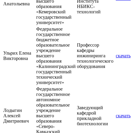
высшего
Института
Анатольевна
образования
НБИКС-
«Кемеровский
технологий
государственный
университет»
Федеральное
государственное
бюджетное
образовательное
Профессор
учреждение
кафедры
Ульрих Елена
высшего
инжиниринга
скачать
Викторовна
образования
технологического
«Калининградский
оборудования
государственный
технический
университет»
Федеральное
государственное
автономное
образовательное
Заведующий
Лодыгин
учреждение
кафедрой
Алексей
высшего
скачать
прикладной
Дмитриевич
образования
биотехнологии
«Северо-
Кавказский