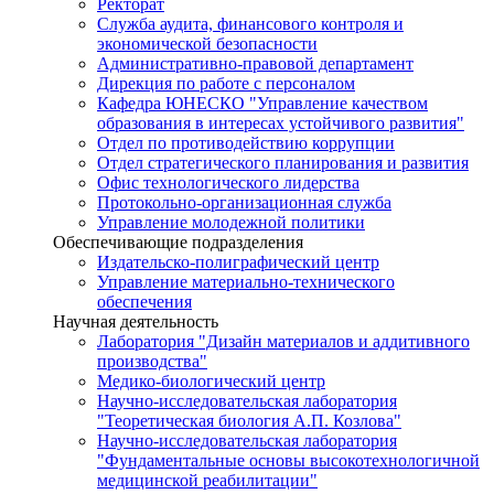
Ректорат
Служба аудита, финансового контроля и
экономической безопасности
Административно-правовой департамент
Дирекция по работе с персоналом
Кафедра ЮНЕСКО "Управление качеством
образования в интересах устойчивого развития"
Отдел по противодействию коррупции
Отдел стратегического планирования и развития
Офис технологического лидерства
Протокольно-организационная служба
Управление молодежной политики
Обеспечивающие подразделения
Издательско-полиграфический центр
Управление материально-технического
обеспечения
Научная деятельность
Лаборатория "Дизайн материалов и аддитивного
производства"
Медико-биологический центр
Научно-исследовательская лаборатория
"Теоретическая биология А.П. Козлова"
Научно-исследовательская лаборатория
"Фундаментальные основы высокотехнологичной
медицинской реабилитации"