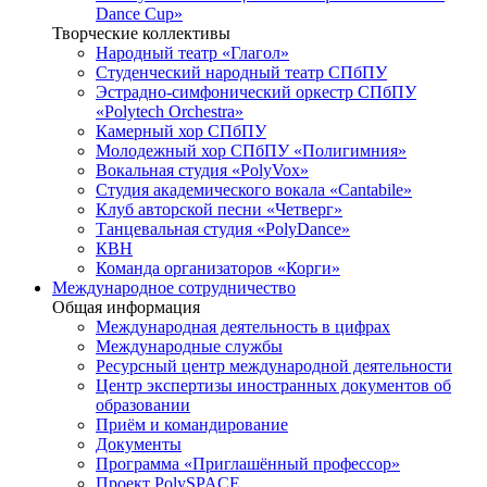
Dance Cup»
Творческие коллективы
Народный театр «Глагол»
Студенческий народный театр СПбПУ
Эстрадно-симфонический оркестр СПбПУ
«Polytech Orchestra»
Камерный хор СПбПУ
Молодежный хор СПбПУ «Полигимния»
Вокальная студия «PolyVox»
Студия академического вокала «Cantabile»
Клуб авторской песни «Четверг»
Танцевальная студия «PolyDance»
КВН
Команда организаторов «Корги»
Международное сотрудничество
Общая информация
Международная деятельность в цифрах
Международные службы
Ресурсный центр международной деятельности
Центр экспертизы иностранных документов об
образовании
Приём и командирование
Документы
Программа «Приглашённый профессор»
Проект PolySPACE