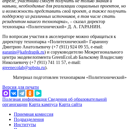
апреле, участники смогут получить не только знания и
навыки, необходимые для реализации социальных проектов, но
и возможность представить свой проект, а также получить
поддержку из различных источников, в том числе стать
резидентом нашего технопарка»
, – сказал директор
технопарка «Политехнический» Д. А. ГАРАНИН.
По вопросам участия в акселераторе можно обращаться к
директору технопарка «Политехнический» Гаранину
Дмитрию Анатольевичу (+7 (911) 924 09 55, e-mail:
garanin@kafedrapik.ru
) и соруководителю Межрегионального
центра экодевелопмента GreenEcoLab Бальскому Владиславу
Николаевичу (+7 (911) 741 11 57, e-mail:
greenecolab@spbstu.ru
).
Материал подготовлен технопарком «Политехнический»
Версия для печати
Полезная информация
Сведения об образовательной
организации
Карта кампуса
Карта сайта
Приемная комиссия
Подразделения
Институты