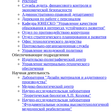
Ректорат
Служба аудита, финансового контроля и
экономической безопасности
Административно-правовой департамент
Дирекция по работе с персоналом
Кафедра ЮНЕСКО "Управление качеством
образования в интересах устойчивого развития"
Отдел по противодействию коррупции
Отдел стратегического планирования и развития
Офис технологического лидерства
Протокольно-организационная служба
Управление молодежной политики
Обеспечивающие подразделения
Издательско-полиграфический центр
Управление материально-технического
обеспечения
Научная деятельность
Лаборатория "Дизайн материалов и аддитивного
производства"
Медико-биологический центр
Научно-исследовательская лаборатория
"Теоретическая биология А.П. Козлова"
Научно-исследовательская лаборатория
"Фундаментальные основы высокотехнологичной
медицинской реабилитации"