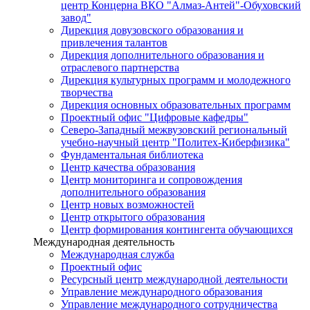
центр Концерна ВКО "Алмаз-Антей"-Обуховский
завод"
Дирекция довузовского образования и
привлечения талантов
Дирекция дополнительного образования и
отраслевого партнерства
Дирекция культурных программ и молодежного
творчества
Дирекция основных образовательных программ
Проектный офис "Цифровые кафедры"
Северо-Западный межвузовский региональный
учебно-научный центр "Политех-Киберфизика"
Фундаментальная библиотека
Центр качества образования
Центр мониторинга и сопровождения
дополнительного образования
Центр новых возможностей
Центр открытого образования
Центр формирования контингента обучающихся
Международная деятельность
Международная служба
Проектный офис
Ресурсный центр международной деятельности
Управление международного образования
Управление международного сотрудничества