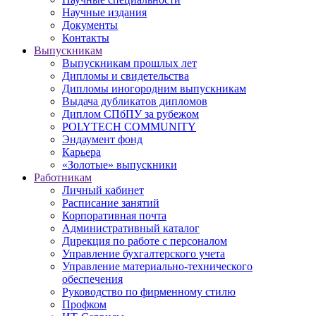
Научные издания
Документы
Контакты
Выпускникам
Выпускникам прошлых лет
Дипломы и свидетельства
Дипломы иногородним выпускникам
Выдача дубликатов дипломов
Диплом СПбПУ за рубежом
POLYTECH COMMUNITY
Эндаумент фонд
Карьера
«Золотые» выпускники
Работникам
Личный кабинет
Расписание занятий
Корпоративная почта
Административный каталог
Дирекция по работе с персоналом
Управление бухгалтерского учета
Управление материально-технического
обеспечения
Руководство по фирменному стилю
Профком