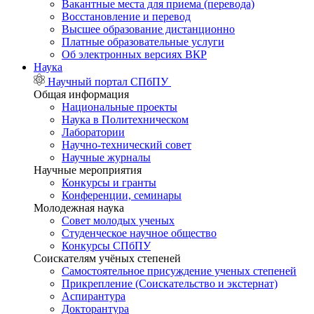
Вакантные места для приема (перевода)
Восстановление и перевод
Высшее образование дистанционно
Платные образовательные услуги
Об электронных версиях ВКР
Наука
Научный портал СПбПУ
Общая информация
Национальные проекты
Наука в Политехническом
Лаборатории
Научно-технический совет
Научные журналы
Научные мероприятия
Конкурсы и гранты
Конференции, семинары
Молодежная наука
Совет молодых ученых
Студенческое научное общество
Конкурсы СПбПУ
Соискателям учёных степеней
Самостоятельное присуждение ученых степеней
Прикрепление (Соискательство и экстернат)
Аспирантура
Докторантура