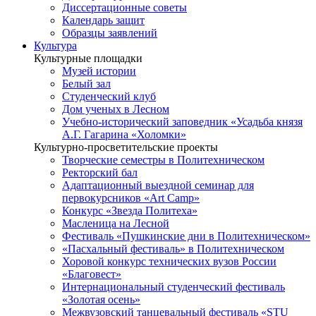
Диссертационные советы
Календарь защит
Образцы заявлений
Культура
Культурные площадки
Музей истории
Белый зал
Студенческий клуб
Дом ученых в Лесном
Учебно-исторический заповедник «Усадьба князя
А.Г. Гагарина «Холомки»
Культурно-просветительские проекты
Творческие семестры в Политехническом
Ректорский бал
Адаптационный выездной семинар для
первокурсников «Art Camp»
Конкурс «Звезда Политеха»
Масленица на Лесной
Фестиваль «Пушкинские дни в Политехническом»
«Пасхальный фестиваль» в Политехническом
Хоровой конкурс технических вузов России
«Благовест»
Интернациональный студенческий фестиваль
«Золотая осень»
Межвузовский танцевальный фестиваль «STU