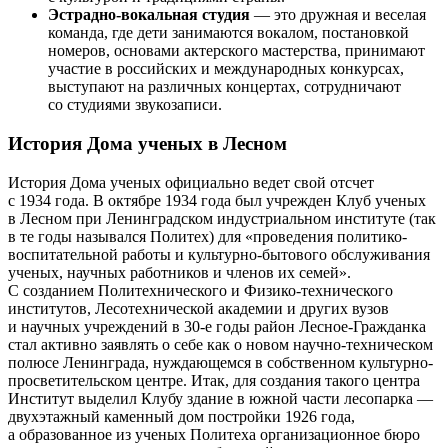
Эстрадно-вокальная студия
— это дружная и веселая
команда, где дети занимаются вокалом, постановкой
номеров, основами актерского мастерства, принимают
участие в российских и международных конкурсах,
выступают на различных концертах, сотрудничают
со студиями звукозаписи.
История Дома ученых в Лесном
История Дома ученых официально ведет свой отсчет
с 1934 года. В октябре 1934 года был учрежден Клуб ученых
в Лесном при Ленинградском индустриальном институте (так
в те годы назывался Политех) для «проведения политико-
воспитательной работы и культурно-бытового обслуживания
ученых, научных работников и членов их семей».
С созданием Политехнического и Физико-технического
институтов, Лесотехнической академии и других вузов
и научных учреждений в 30-е годы район Лесное-Гражданка
стал активно заявлять о себе как о новом научно-техническом
полюсе Ленинграда, нуждающемся в собственном культурно-
просветительском центре. Итак, для создания такого центра
Институт выделил Клубу здание в южной части лесопарка —
двухэтажный каменный дом постройки 1926 года,
а образованное из ученых Политеха организационное бюро