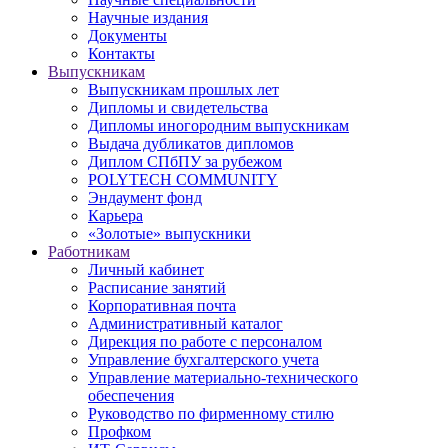
Научные издания
Документы
Контакты
Выпускникам
Выпускникам прошлых лет
Дипломы и свидетельства
Дипломы иногородним выпускникам
Выдача дубликатов дипломов
Диплом СПбПУ за рубежом
POLYTECH COMMUNITY
Эндаумент фонд
Карьера
«Золотые» выпускники
Работникам
Личный кабинет
Расписание занятий
Корпоративная почта
Административный каталог
Дирекция по работе с персоналом
Управление бухгалтерского учета
Управление материально-технического
обеспечения
Руководство по фирменному стилю
Профком