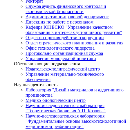
Ректорат
Служба аудита, финансового контроля и
экономической безопасности
Административно-правовой департамент
Дирекция по работе с персоналом
Кафедра ЮНЕСКО "Управление качеством
образования в интересах устойчивого развития"
Отдел по противодействию коррупции
Отдел стратегического планирования и развития
Офис технологического лидерства
Протокольно-организационная служба
Управление молодежной политики
Обеспечивающие подразделения
Издательско-полиграфический центр
Управление материально-технического
обеспечения
Научная деятельность
Лаборатория "Дизайн материалов и аддитивного
производства"
Медико-биологический центр
Научно-исследовательская лаборатория
"Теоретическая биология А.П. Козлова"
Научно-исследовательская лаборатория
"Фундаментальные основы высокотехнологичной
медицинской реабилитации"