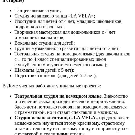
и старше)
Танцевальные студии;
Студия испанского танца «LA VELA»;
Изостудии для детей от 4 лет, младших школьников,
подростков и взрослых;
Творческая мастерская для дошкольников с 4 лет
и младших школьников;
Вокальные студии для детей;
Группы музыкального развития для детей от 3 лет;
Театральная студия на немецком языке (для школьников
с 1-го по 4 класс специализированных школ
с углубленным изучением немецкого языка);
Шахматы (для детей с 5 лет);
Подготовка к школе (для детей 5-7 лет);
В Доме ученых работают уникальные проекты:
Театральная студия на немецком языке
. Знакомство
и изучение языка проходит весело и непринужденно.
Здесь дети не только говорят на немецком, знакомятся
с грамматикой, но и ставят спектакли и мюзиклы.
Студия испанского танца «LA VELA»
предоставляет
возможность научиться этому красивому, страстному
и зажигательному испанскому танцу и соприкоснуться
с культурой и традициями страны.