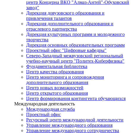
центр Концерна ВКО "Алмаз-Антей"-Обуховский
завод"
Дирекция довузовского образования и
привлечения талантов
Дирекция дополнительного образования и
отраслевого партнерства
Дирекция культурных программ и молодежного
творчества
Дирекция основных образовательных программ
Проектный офис "Цифровые кафедры"
Северо-Западный межвузовский региональный
учебно-научный центр "Политех-Киберфизика"
Фундаментальная библиотека
Центр качества образования
Центр мониторинга и сопровождения
дополнительного образования
Центр новых возможностей
Центр открытого образования
Центр формирования контингента обучающихся
Международная деятельность
Международная служба
Проектный офис
Ресурсный центр международной деятельности
Управление международного образования
Управление международного сотрудничества