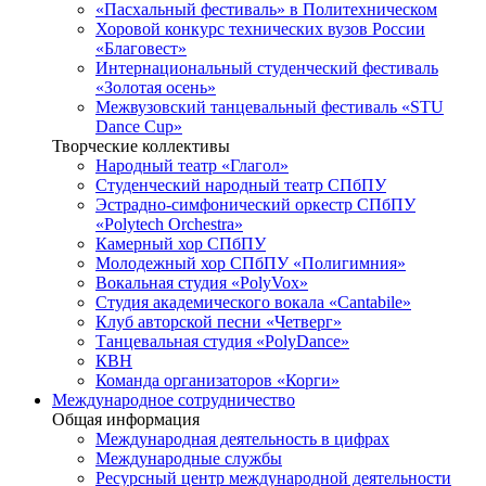
«Пасхальный фестиваль» в Политехническом
Хоровой конкурс технических вузов России
«Благовест»
Интернациональный студенческий фестиваль
«Золотая осень»
Межвузовский танцевальный фестиваль «STU
Dance Cup»
Творческие коллективы
Народный театр «Глагол»
Студенческий народный театр СПбПУ
Эстрадно-симфонический оркестр СПбПУ
«Polytech Orchestra»
Камерный хор СПбПУ
Молодежный хор СПбПУ «Полигимния»
Вокальная студия «PolyVox»
Студия академического вокала «Cantabile»
Клуб авторской песни «Четверг»
Танцевальная студия «PolyDance»
КВН
Команда организаторов «Корги»
Международное сотрудничество
Общая информация
Международная деятельность в цифрах
Международные службы
Ресурсный центр международной деятельности