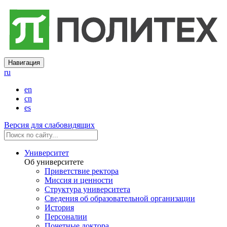
Навигация
ru
en
cn
es
Версия для слабовидящих
Университет
Об университете
Приветствие ректора
Миссия и ценности
Структура университета
Сведения об образовательной организации
История
Персоналии
Почетные доктора