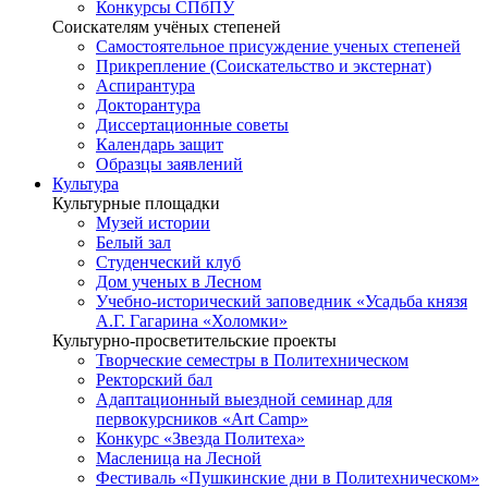
Конкурсы СПбПУ
Соискателям учёных степеней
Самостоятельное присуждение ученых степеней
Прикрепление (Соискательство и экстернат)
Аспирантура
Докторантура
Диссертационные советы
Календарь защит
Образцы заявлений
Культура
Культурные площадки
Музей истории
Белый зал
Студенческий клуб
Дом ученых в Лесном
Учебно-исторический заповедник «Усадьба князя
А.Г. Гагарина «Холомки»
Культурно-просветительские проекты
Творческие семестры в Политехническом
Ректорский бал
Адаптационный выездной семинар для
первокурсников «Art Camp»
Конкурс «Звезда Политеха»
Масленица на Лесной
Фестиваль «Пушкинские дни в Политехническом»