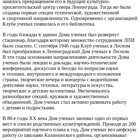
занялось превращением его в будущий культурно-
просветительский центр севера Ленинграда. Тогда же были
созданы первые секции технической, художественной
и спортивной направленности. Одновременно с организацией
Клуба ученых появилась и его библиотека.
В годы блокады в здании Дома ученых был развернут
стационар, благодаря которому множество сотрудников ЛПИ
было спасено. С сентября 1946 года Клуб ученых в Лесном
был преобразован в Ленинградский Дом ученых в Лесном.
В эти годы основными направлениями деятельности Дома
ученых были лекции и доклады, научно-технические
конференции, дискуссии и беседы по вопросам науки
и техники, внутреннего и международного положения
страны, творческие вечера и концерты с виднейшими
деятелями науки, техники, литературы и искусства,
творческие и детские коллективы. Увеличивалось
разнообразие секций, кружков и художественных
объединений. Дом ученых стал активно развивать работу
с детьми и подростками.
В 80-е годы XX века Дом ученых занимал одно из первых
мест в списке родственных культучреждений. Проводя до 200
мероприятий научного плана в год, Дом ученых вел шефскую
работу со школами Калининского района, организовывал