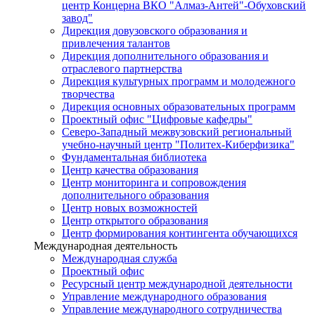
центр Концерна ВКО "Алмаз-Антей"-Обуховский
завод"
Дирекция довузовского образования и
привлечения талантов
Дирекция дополнительного образования и
отраслевого партнерства
Дирекция культурных программ и молодежного
творчества
Дирекция основных образовательных программ
Проектный офис "Цифровые кафедры"
Северо-Западный межвузовский региональный
учебно-научный центр "Политех-Киберфизика"
Фундаментальная библиотека
Центр качества образования
Центр мониторинга и сопровождения
дополнительного образования
Центр новых возможностей
Центр открытого образования
Центр формирования контингента обучающихся
Международная деятельность
Международная служба
Проектный офис
Ресурсный центр международной деятельности
Управление международного образования
Управление международного сотрудничества