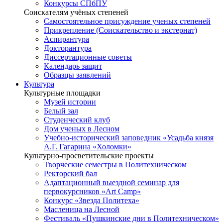
Конкурсы СПбПУ
Соискателям учёных степеней
Самостоятельное присуждение ученых степеней
Прикрепление (Соискательство и экстернат)
Аспирантура
Докторантура
Диссертационные советы
Календарь защит
Образцы заявлений
Культура
Культурные площадки
Музей истории
Белый зал
Студенческий клуб
Дом ученых в Лесном
Учебно-исторический заповедник «Усадьба князя
А.Г. Гагарина «Холомки»
Культурно-просветительские проекты
Творческие семестры в Политехническом
Ректорский бал
Адаптационный выездной семинар для
первокурсников «Art Camp»
Конкурс «Звезда Политеха»
Масленица на Лесной
Фестиваль «Пушкинские дни в Политехническом»