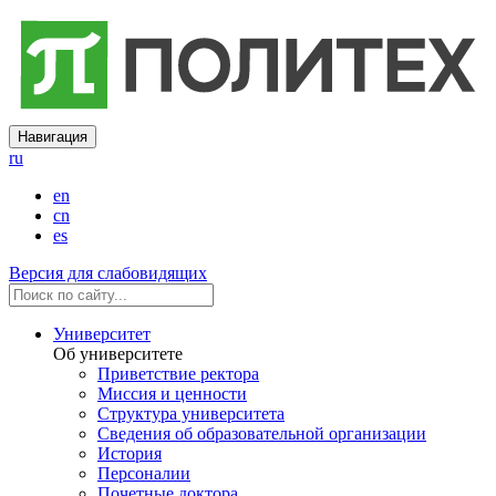
Навигация
ru
en
cn
es
Версия для слабовидящих
Университет
Об университете
Приветствие ректора
Миссия и ценности
Структура университета
Сведения об образовательной организации
История
Персоналии
Почетные доктора