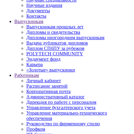
Научные издания
Документы
Контакты
Выпускникам
Выпускникам прошлых лет
Дипломы и свидетельства
Дипломы иногородним выпускникам
Выдача дубликатов дипломов
Диплом СПбПУ за рубежом
POLYTECH COMMUNITY
Эндаумент фонд
Карьера
«Золотые» выпускники
Работникам
Личный кабинет
Расписание занятий
Корпоративная почта
Административный каталог
Дирекция по работе с персоналом
Управление бухгалтерского учета
Управление материально-технического
обеспечения
Руководство по фирменному стилю
Профком