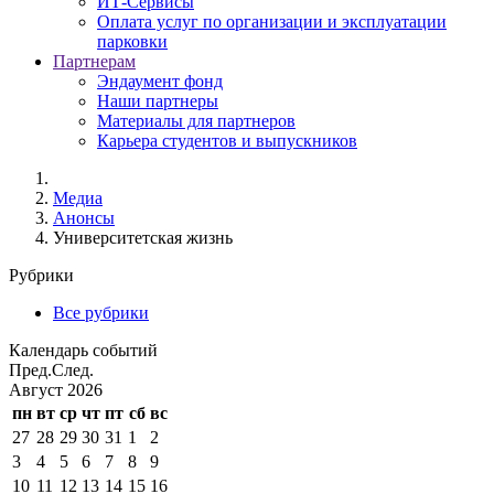
ИТ-Сервисы
Оплата услуг по организации и эксплуатации
парковки
Партнерам
Эндаумент фонд
Наши партнеры
Материалы для партнеров
Карьера студентов и выпускников
Медиа
Анонсы
Университетская жизнь
Рубрики
Все рубрики
Календарь событий
Пред.
След.
Август
2026
пн
вт
ср
чт
пт
сб
вс
27
28
29
30
31
1
2
3
4
5
6
7
8
9
10
11
12
13
14
15
16