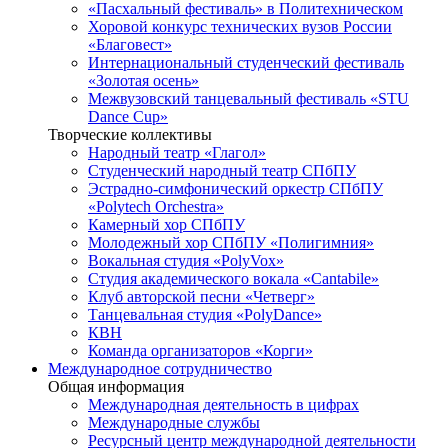
«Пасхальный фестиваль» в Политехническом
Хоровой конкурс технических вузов России
«Благовест»
Интернациональный студенческий фестиваль
«Золотая осень»
Межвузовский танцевальный фестиваль «STU
Dance Cup»
Творческие коллективы
Народный театр «Глагол»
Студенческий народный театр СПбПУ
Эстрадно-симфонический оркестр СПбПУ
«Polytech Orchestra»
Камерный хор СПбПУ
Молодежный хор СПбПУ «Полигимния»
Вокальная студия «PolyVox»
Студия академического вокала «Cantabile»
Клуб авторской песни «Четверг»
Танцевальная студия «PolyDance»
КВН
Команда организаторов «Корги»
Международное сотрудничество
Общая информация
Международная деятельность в цифрах
Международные службы
Ресурсный центр международной деятельности