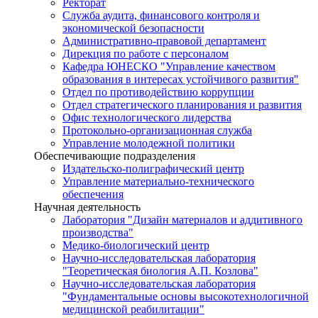
Ректорат
Служба аудита, финансового контроля и
экономической безопасности
Административно-правовой департамент
Дирекция по работе с персоналом
Кафедра ЮНЕСКО "Управление качеством
образования в интересах устойчивого развития"
Отдел по противодействию коррупции
Отдел стратегического планирования и развития
Офис технологического лидерства
Протокольно-организационная служба
Управление молодежной политики
Обеспечивающие подразделения
Издательско-полиграфический центр
Управление материально-технического
обеспечения
Научная деятельность
Лаборатория "Дизайн материалов и аддитивного
производства"
Медико-биологический центр
Научно-исследовательская лаборатория
"Теоретическая биология А.П. Козлова"
Научно-исследовательская лаборатория
"Фундаментальные основы высокотехнологичной
медицинской реабилитации"